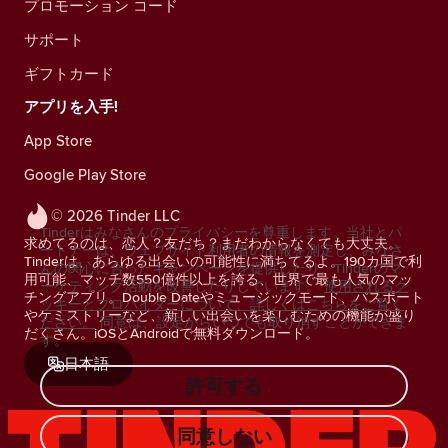
プロモーション コード
サポート
ギフトカード
アプリを入手!
App Store
Google Play Store
© 2026 Tinder LLC
Tinderはみなさんのプライバシーを尊重します。当社とパ
求めてるのは、恋人？友だち？まだわからなくても大丈夫。
ートナーは、ウェブサイト利用者の情報を測定し、みなさ
Tinderは、あらゆる出会いの可能性に満ちてるよ。190カ国で利
んの関心に合ったキャンペーンを提供したり、Tinderのマ
用可能、マッチ数550億件以上を誇る、世界で最も人気のマッ
ーケティング活動を改善したりしています。
使用されるク
チングアプリ。Double Dateやミュージックモード、パスポート
ッキーとプロバイダーについて、詳しくはこちらをご覧く
やケミストリーなど、新しい出会いを楽しむための機能が盛り
ださい。
同意は、設定からいつでも取り消すことができま
だくさん。iOSとAndroidで無料ダウンロード。
す。
日本語
許可する
同意しない