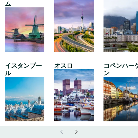
ム
イスタンブー
オスロ
コペンハー
ル
ン