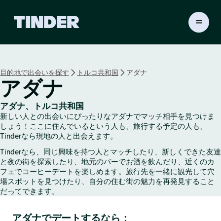
T
i
n
d
e
目的地で出会いを探す
トルコ共和国
アダナ
r
アダナ
ホ
ー
ム
アダナ、トルコ共和国
ペ
新しい人との出会いにぴったりなアダナでマッチ相手を見つけま
ー
しょう！ここに住んでいるという人も、旅行する予定の人も、
ジ
Tinderなら現地の人と出会えます。
Tinderなら、同じ興味を持つ人とマッチしたり、新しくできた友達
と夜の街を探索したり、地元のバーでお酒を飲んだり、近くのカ
フェでコーヒーデートを楽しめます。旅行先を一緒に観光して穴
場スポットを見つけたり、自分の住む街の魅力を再発見すること
だってできます。
アダナでデートするなら：