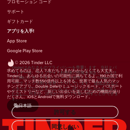
プロモーション コード
サポート
ギフトカード
アプリを入手!
App Store
Google Play Store
© 2026 Tinder LLC
Tinderはみなさんのプライバシーを尊重します。当社とパ
求めてるのは、恋人？友だち？まだわからなくても大丈夫。
ートナーは、ウェブサイト利用者の情報を測定し、みなさ
Tinderは、あらゆる出会いの可能性に満ちてるよ。190カ国で利
んの関心に合ったキャンペーンを提供したり、Tinderのマ
用可能、マッチ数550億件以上を誇る、世界で最も人気のマッ
ーケティング活動を改善したりしています。
使用されるク
チングアプリ。Double Dateやミュージックモード、パスポート
ッキーとプロバイダーについて、詳しくはこちらをご覧く
やケミストリーなど、新しい出会いを楽しむための機能が盛り
ださい。
同意は、設定からいつでも取り消すことができま
だくさん。iOSとAndroidで無料ダウンロード。
す。
日本語
許可する
同意しない