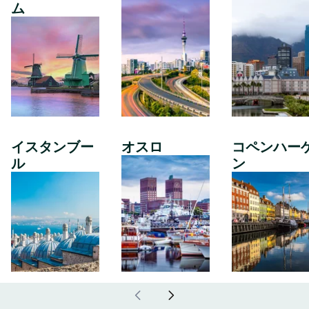
ム
イスタンブー
オスロ
コペンハー
ル
ン