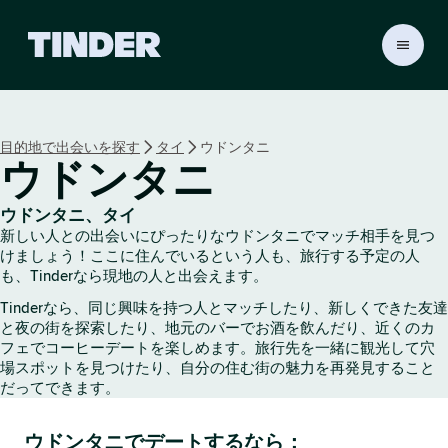
T
i
n
d
e
目的地で出会いを探す
タイ
ウドンタニ
r
ウドンタニ
ホ
ー
ム
ウドンタニ、タイ
ペ
新しい人との出会いにぴったりなウドンタニでマッチ相手を見つ
ー
けましょう！ここに住んでいるという人も、旅行する予定の人
ジ
も、Tinderなら現地の人と出会えます。
Tinderなら、同じ興味を持つ人とマッチしたり、新しくできた友達
と夜の街を探索したり、地元のバーでお酒を飲んだり、近くのカ
フェでコーヒーデートを楽しめます。旅行先を一緒に観光して穴
場スポットを見つけたり、自分の住む街の魅力を再発見すること
だってできます。
ウドンタニでデートするなら：