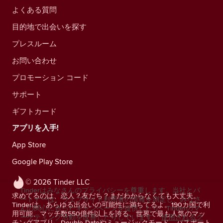
よくある質問
目的地で出会いを探す
プレスルーム
お問い合わせ
プロモーション コード
サポート
ギフトカード
アプリを入手!
App Store
Google Play Store
© 2026 Tinder LLC
Tinderはみなさんのプライバシーを尊重します。当社とパ
求めてるのは、恋人？友だち？まだわからなくても大丈夫。
ートナーは、ウェブサイト利用者の情報を測定し、みなさ
Tinderは、あらゆる出会いの可能性に満ちてるよ。190カ国で利
んの関心に合ったキャンペーンを提供したり、Tinderのマ
用可能、マッチ数550億件以上を誇る、世界で最も人気のマッ
ーケティング活動を改善したりしています。
使用されるク
チングアプリ。Double Dateやミュージックモード、パスポート