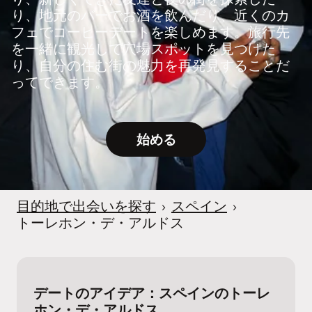
り、地元のバーでお酒を飲んだり、近くのカ
フェでコーヒーデートを楽しめます。旅行先
を一緒に観光して穴場スポットを見つけた
り、自分の住む街の魅力を再発見することだ
ってできます。
始める
目的地で出会いを探す
›
スペイン
›
トーレホン・デ・アルドス
デートのアイデア：スペインのトーレ
ホン・デ・アルドス