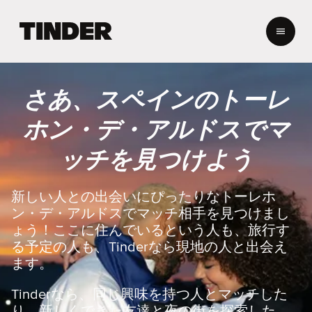
T
i
n
d
e
さあ、スペインのトーレ
r
ホ
ホン・デ・アルドスでマ
ー
ム
ッチを見つけよう
ペ
ー
ジ
新しい人との出会いにぴったりなトーレホ
ン・デ・アルドスでマッチ相手を見つけまし
ょう！ここに住んでいるという人も、旅行す
る予定の人も、Tinderなら現地の人と出会え
ます。
Tinderなら、同じ興味を持つ人とマッチした
り、新しくできた友達と夜の街を探索した