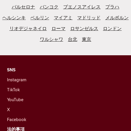
バルセロナ
バンコク
ブエノスアイレス
プラハ
ヘルシンキ
ベルリン
マイアミ
マドリッド
メルボルン
リオデジャネイロ
ローマ
ロサンゼルス
ロンドン
ワルシャワ
台北
東京
SNS
Instagram
TikTok
YouTube
X
Facebook
法的事項