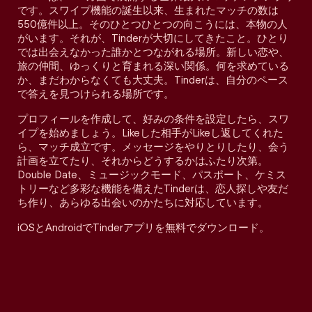
です。スワイプ機能の誕生以来、生まれたマッチの数は
550億件以上。そのひとつひとつの向こうには、本物の人
がいます。それが、Tinderが大切にしてきたこと。ひとり
では出会えなかった誰かとつながれる場所。新しい恋や、
旅の仲間、ゆっくりと育まれる深い関係。何を求めている
か、まだわからなくても大丈夫。Tinderは、自分のペース
で答えを見つけられる場所です。
プロフィールを作成して、好みの条件を設定したら、スワ
イプを始めましょう。Likeした相手がLikeし返してくれた
ら、マッチ成立です。メッセージをやりとりしたり、会う
計画を立てたり、それからどうするかはふたり次第。
Double Date、ミュージックモード、パスポート、ケミス
トリーなど多彩な機能を備えたTinderは、恋人探しや友だ
ち作り、あらゆる出会いのかたちに対応しています。
iOSとAndroidでTinderアプリを無料でダウンロード。