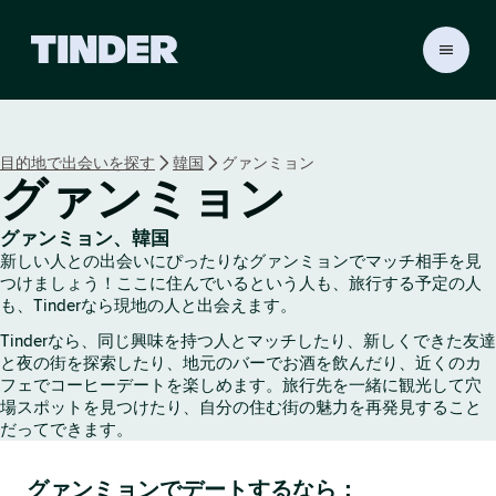
T
i
n
d
e
目的地で出会いを探す
韓国
グァンミョン
r
グァンミョン
ホ
ー
ム
グァンミョン、韓国
ペ
新しい人との出会いにぴったりなグァンミョンでマッチ相手を見
ー
つけましょう！ここに住んでいるという人も、旅行する予定の人
ジ
も、Tinderなら現地の人と出会えます。
Tinderなら、同じ興味を持つ人とマッチしたり、新しくできた友達
と夜の街を探索したり、地元のバーでお酒を飲んだり、近くのカ
フェでコーヒーデートを楽しめます。旅行先を一緒に観光して穴
場スポットを見つけたり、自分の住む街の魅力を再発見すること
だってできます。
グァンミョンでデートするなら：