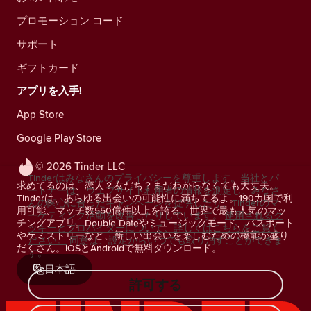
プロモーション コード
サポート
ギフトカード
アプリを入手!
App Store
Google Play Store
© 2026 Tinder LLC
Tinderはみなさんのプライバシーを尊重します。当社とパ
求めてるのは、恋人？友だち？まだわからなくても大丈夫。
ートナーは、ウェブサイト利用者の情報を測定し、みなさ
Tinderは、あらゆる出会いの可能性に満ちてるよ。190カ国で利
んの関心に合ったキャンペーンを提供したり、Tinderのマ
用可能、マッチ数550億件以上を誇る、世界で最も人気のマッ
ーケティング活動を改善したりしています。
使用されるク
チングアプリ。Double Dateやミュージックモード、パスポート
ッキーとプロバイダーについて、詳しくはこちらをご覧く
やケミストリーなど、新しい出会いを楽しむための機能が盛り
ださい。
同意は、設定からいつでも取り消すことができま
だくさん。iOSとAndroidで無料ダウンロード。
す。
日本語
許可する