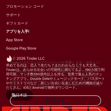
プロモーション コード
サポート
ギフトカード
アプリを入手!
App Store
Google Play Store
© 2026 Tinder LLC
Tinderはみなさんのプライバシーを尊重します。当社とパ
求めてるのは、恋人？友だち？まだわからなくても大丈夫。
ートナーは、ウェブサイト利用者の情報を測定し、みなさ
Tinderは、あらゆる出会いの可能性に満ちてるよ。190カ国で利
んの関心に合ったキャンペーンを提供したり、Tinderのマ
用可能、マッチ数550億件以上を誇る、世界で最も人気のマッ
ーケティング活動を改善したりしています。
使用されるク
チングアプリ。Double Dateやミュージックモード、パスポート
ッキーとプロバイダーについて、詳しくはこちらをご覧く
やケミストリーなど、新しい出会いを楽しむための機能が盛り
ださい。
同意は、設定からいつでも取り消すことができま
だくさん。iOSとAndroidで無料ダウンロード。
す。
日本語
許可する