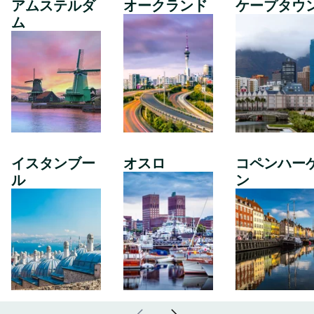
アムステルダ
オークランド
ケープタウ
ム
イスタンブー
オスロ
コペンハー
ル
ン