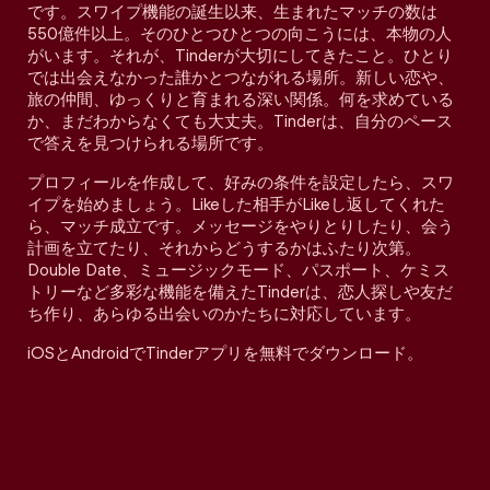
です。スワイプ機能の誕生以来、生まれたマッチの数は
550億件以上。そのひとつひとつの向こうには、本物の人
がいます。それが、Tinderが大切にしてきたこと。ひとり
では出会えなかった誰かとつながれる場所。新しい恋や、
旅の仲間、ゆっくりと育まれる深い関係。何を求めている
か、まだわからなくても大丈夫。Tinderは、自分のペース
で答えを見つけられる場所です。
プロフィールを作成して、好みの条件を設定したら、スワ
イプを始めましょう。Likeした相手がLikeし返してくれた
ら、マッチ成立です。メッセージをやりとりしたり、会う
計画を立てたり、それからどうするかはふたり次第。
Double Date、ミュージックモード、パスポート、ケミス
トリーなど多彩な機能を備えたTinderは、恋人探しや友だ
ち作り、あらゆる出会いのかたちに対応しています。
iOSとAndroidでTinderアプリを無料でダウンロード。