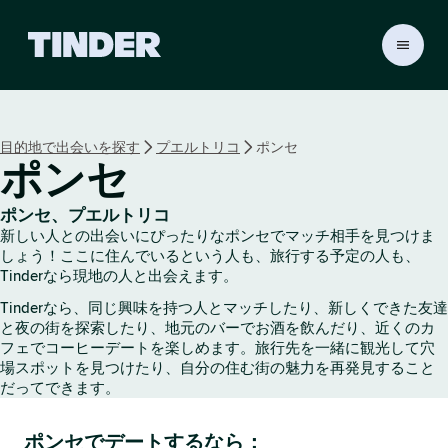
T
i
n
d
e
目的地で出会いを探す
プエルトリコ
ポンセ
r
ポンセ
ホ
ー
ム
ポンセ、プエルトリコ
ペ
新しい人との出会いにぴったりなポンセでマッチ相手を見つけま
ー
しょう！ここに住んでいるという人も、旅行する予定の人も、
ジ
Tinderなら現地の人と出会えます。
Tinderなら、同じ興味を持つ人とマッチしたり、新しくできた友達
と夜の街を探索したり、地元のバーでお酒を飲んだり、近くのカ
フェでコーヒーデートを楽しめます。旅行先を一緒に観光して穴
場スポットを見つけたり、自分の住む街の魅力を再発見すること
だってできます。
ポンセでデートするなら：