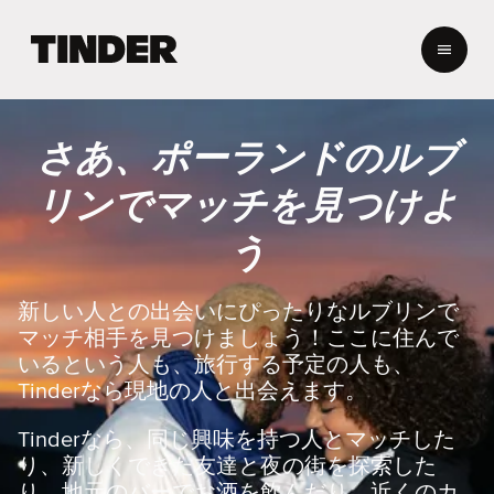
T
i
n
d
e
さあ、ポーランドのルブ
r
ホ
リンでマッチを見つけよ
ー
ム
う
ペ
ー
ジ
新しい人との出会いにぴったりなルブリンで
マッチ相手を見つけましょう！ここに住んで
いるという人も、旅行する予定の人も、
Tinderなら現地の人と出会えます。
Tinderなら、同じ興味を持つ人とマッチした
り、新しくできた友達と夜の街を探索した
り、地元のバーでお酒を飲んだり、近くのカ