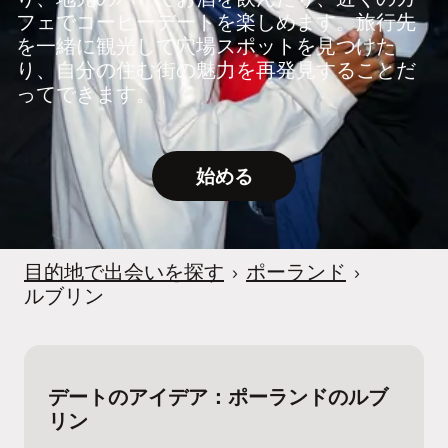
フェでコーヒーデートを楽しめます。旅行先
を一緒に観光して穴場スポットを見つけた
り、自分の住む街の魅力を再発見することだ
ってできます。
始める
目的地で出会いを探す
›
ポーランド
›
ルブリン
デートのアイデア：ポーランドのルブ
リン