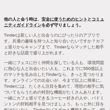
他の人と会う時は、
安全に使うためのヒント
と
コミュ
ニティガイドライン
を必ず守りましょう。
Tinderは新しい人と出会うのにぴったりのアプリで
す。共通の趣味を持つ人と知り合いたいですか？カフ
ェ巡りからキャンプまで、Tinderならマッチした相手
と好きな話題で盛り上がれます。
一緒にフェスに行く仲間を探している人も、環境問題
に熱心な人と出会いたい人も、これまでに550億以上
のマッチを生み出したTinderなら、きっと見つかりま
す。オンラインでの出会いが、今まで以上に簡単に。
Tinderには、たくさん注目を集めて、理想の相手に気
づいてもらうための特別な機能がたくさんあります。
一緒にカフェ巡りできるコーヒー好きの人や、バドミ
ントンの対戦相手を見つけましょう。もっと外に目を
向けたいなら、Tinderのパスポート機能を使って、40