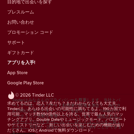
目的地で出会いを探す
プレスルーム
お問い合わせ
プロモーション コード
サポート
ギフトカード
アプリを入手!
App Store
Google Play Store
© 2026 Tinder LLC
Tinderはみなさんのプライバシーを尊重します。当社とパ
求めてるのは、恋人？友だち？まだわからなくても大丈夫。
ートナーは、ウェブサイト利用者の情報を測定し、みなさ
Tinderは、あらゆる出会いの可能性に満ちてるよ。190カ国で利
んの関心に合ったキャンペーンを提供したり、Tinderのマ
用可能、マッチ数550億件以上を誇る、世界で最も人気のマッ
ーケティング活動を改善したりしています。
使用されるク
チングアプリ。Double Dateやミュージックモード、パスポート
ッキーとプロバイダーについて、詳しくはこちらをご覧く
やケミストリーなど、新しい出会いを楽しむための機能が盛り
ださい。
同意は、設定からいつでも取り消すことができま
だくさん。iOSとAndroidで無料ダウンロード。
す。