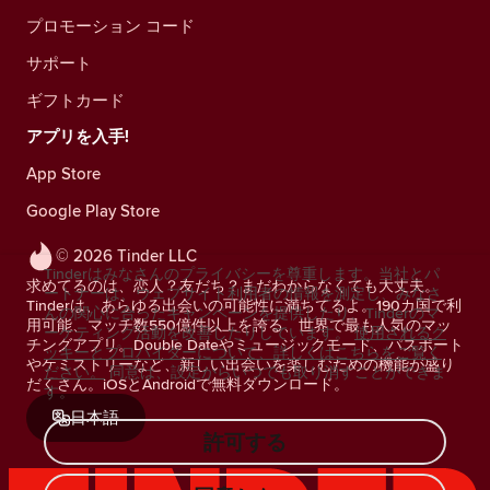
プロモーション コード
サポート
ギフトカード
アプリを入手!
App Store
Google Play Store
© 2026 Tinder LLC
Tinderはみなさんのプライバシーを尊重します。当社とパ
求めてるのは、恋人？友だち？まだわからなくても大丈夫。
ートナーは、ウェブサイト利用者の情報を測定し、みなさ
Tinderは、あらゆる出会いの可能性に満ちてるよ。190カ国で利
んの関心に合ったキャンペーンを提供したり、Tinderのマ
用可能、マッチ数550億件以上を誇る、世界で最も人気のマッ
ーケティング活動を改善したりしています。
使用されるク
チングアプリ。Double Dateやミュージックモード、パスポート
ッキーとプロバイダーについて、詳しくはこちらをご覧く
やケミストリーなど、新しい出会いを楽しむための機能が盛り
ださい。
同意は、設定からいつでも取り消すことができま
だくさん。iOSとAndroidで無料ダウンロード。
す。
日本語
許可する