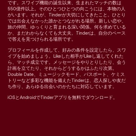
です。スワイプ機能の誕生以来、生まれたマッチの数は
550億件以上。そのひとつひとつの向こうには、本物の人
がいます。それが、Tinderが大切にしてきたこと。ひとり
では出会えなかった誰かとつながれる場所。新しい恋や、
旅の仲間、ゆっくりと育まれる深い関係。何を求めている
か、まだわからなくても大丈夫。Tinderは、自分のペース
で答えを見つけられる場所です。
プロフィールを作成して、好みの条件を設定したら、スワ
イプを始めましょう。Likeした相手がLikeし返してくれた
ら、マッチ成立です。メッセージをやりとりしたり、会う
計画を立てたり、それからどうするかはふたり次第。
Double Date、ミュージックモード、パスポート、ケミス
トリーなど多彩な機能を備えたTinderは、恋人探しや友だ
ち作り、あらゆる出会いのかたちに対応しています。
iOSとAndroidでTinderアプリを無料でダウンロード。