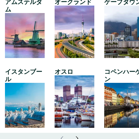
アムステルダ
オークランド
ケープタウ
ム
イスタンブー
オスロ
コペンハー
ル
ン