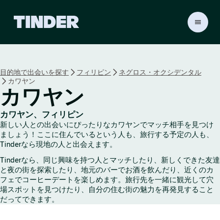
T
i
n
d
e
目的地で出会いを探す
フィリピン
ネグロス・オクシデンタル
r
カワヤン
ホ
カワヤン
ー
ム
ペ
カワヤン、フィリピン
新しい人との出会いにぴったりなカワヤンでマッチ相手を見つけ
ー
ましょう！ここに住んでいるという人も、旅行する予定の人も、
ジ
Tinderなら現地の人と出会えます。
Tinderなら、同じ興味を持つ人とマッチしたり、新しくできた友達
と夜の街を探索したり、地元のバーでお酒を飲んだり、近くのカ
フェでコーヒーデートを楽しめます。旅行先を一緒に観光して穴
場スポットを見つけたり、自分の住む街の魅力を再発見すること
だってできます。