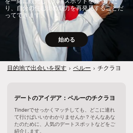
を一緒に観光して穴場スポットを見つけた
り、自分の住む街の魅力を再発見することだ
ってできます。
始める
目的地で出会いを探す
›
ペルー
›
チクラヨ
デートのアイデア：ペルーのチクラヨ
Tinderでせっかくマッチしても、どこに連れ
て行けばいいかわかりませんか？そんなあな
たのために、人気のデートスポットなどをご
紹介します。