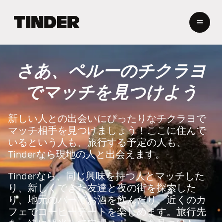
T
i
n
d
e
さあ、ペルーのチクラヨ
r
ホ
でマッチを見つけよう
ー
ム
ペ
新しい人との出会いにぴったりなチクラヨで
ー
マッチ相手を見つけましょう！ここに住んで
ジ
いるという人も、旅行する予定の人も、
Tinderなら現地の人と出会えます。
Tinderなら、同じ興味を持つ人とマッチした
り、新しくできた友達と夜の街を探索した
り、地元のバーでお酒を飲んだり、近くのカ
フェでコーヒーデートを楽しめます。旅行先