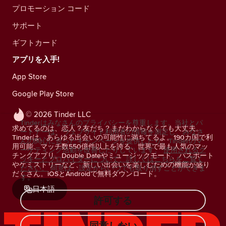
プロモーション コード
サポート
ギフトカード
アプリを入手!
App Store
Google Play Store
© 2026 Tinder LLC
Tinderはみなさんのプライバシーを尊重します。当社とパ
求めてるのは、恋人？友だち？まだわからなくても大丈夫。
ートナーは、ウェブサイト利用者の情報を測定し、みなさ
Tinderは、あらゆる出会いの可能性に満ちてるよ。190カ国で利
んの関心に合ったキャンペーンを提供したり、Tinderのマ
用可能、マッチ数550億件以上を誇る、世界で最も人気のマッ
ーケティング活動を改善したりしています。
使用されるク
チングアプリ。Double Dateやミュージックモード、パスポート
ッキーとプロバイダーについて、詳しくはこちらをご覧く
やケミストリーなど、新しい出会いを楽しむための機能が盛り
ださい。
同意は、設定からいつでも取り消すことができま
だくさん。iOSとAndroidで無料ダウンロード。
す。
日本語
許可する
同意しない