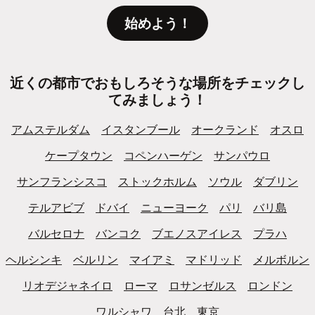
始めよう！
近くの都市でおもしろそうな場所をチェックし
てみましょう！
アムステルダム
イスタンブール
オークランド
オスロ
ケープタウン
コペンハーゲン
サンパウロ
サンフランシスコ
ストックホルム
ソウル
ダブリン
テルアビブ
ドバイ
ニューヨーク
パリ
バリ島
バルセロナ
バンコク
ブエノスアイレス
プラハ
ヘルシンキ
ベルリン
マイアミ
マドリッド
メルボルン
リオデジャネイロ
ローマ
ロサンゼルス
ロンドン
ワルシャワ
台北
東京