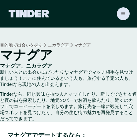
T
i
n
d
e
目的地で出会いを探す
ニカラグア
マナグア
r
マナグア
ホ
ー
ム
マナグア、ニカラグア
ペ
新しい人との出会いにぴったりなマナグアでマッチ相手を見つけ
ー
ましょう！ここに住んでいるという人も、旅行する予定の人も、
ジ
Tinderなら現地の人と出会えます。
Tinderなら、同じ興味を持つ人とマッチしたり、新しくできた友達
と夜の街を探索したり、地元のバーでお酒を飲んだり、近くのカ
フェでコーヒーデートを楽しめます。旅行先を一緒に観光して穴
場スポットを見つけたり、自分の住む街の魅力を再発見すること
だってできます。
マナグアでデートするなら：