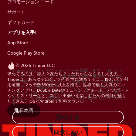
プロモーション コード
サポート
ギフトカード
アプリを入手!
App Store
Google Play Store
© 2026 Tinder LLC
Tinderはみなさんのプライバシーを尊重します。当社とパ
求めてるのは、恋人？友だち？まだわからなくても大丈夫。
ートナーは、ウェブサイト利用者の情報を測定し、みなさ
Tinderは、あらゆる出会いの可能性に満ちてるよ。190カ国で利
んの関心に合ったキャンペーンを提供したり、Tinderのマ
用可能、マッチ数550億件以上を誇る、世界で最も人気のマッ
ーケティング活動を改善したりしています。
使用されるク
チングアプリ。Double Dateやミュージックモード、パスポート
ッキーとプロバイダーについて、詳しくはこちらをご覧く
やケミストリーなど、新しい出会いを楽しむための機能が盛り
ださい。
同意は、設定からいつでも取り消すことができま
だくさん。iOSとAndroidで無料ダウンロード。
す。
日本語
許可する
同意しない