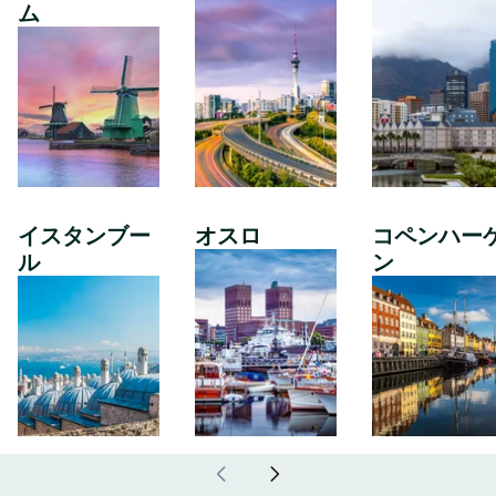
ム
イスタンブー
オスロ
コペンハー
ル
ン