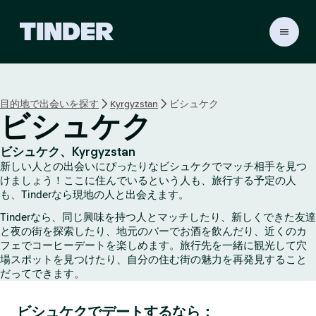
T
i
n
d
e
目的地で出会いを探す
Kyrgyzstan
ビシュケク
r
ビシュケク
ホ
ー
ム
ビシュケク、Kyrgyzstan
ペ
新しい人との出会いにぴったりなビシュケクでマッチ相手を見つ
ー
けましょう！ここに住んでいるという人も、旅行する予定の人
ジ
も、Tinderなら現地の人と出会えます。
Tinderなら、同じ興味を持つ人とマッチしたり、新しくできた友達
と夜の街を探索したり、地元のバーでお酒を飲んだり、近くのカ
フェでコーヒーデートを楽しめます。旅行先を一緒に観光して穴
場スポットを見つけたり、自分の住む街の魅力を再発見すること
だってできます。
ビシュケクでデートするなら：