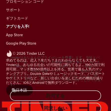
プロモーション コード
サポート
ギフトカード
アプリを入手!
App Store
Google Play Store
© 2026 Tinder LLC
Tinderはみなさんのプライバシーを尊重します。当社とパ
求めてるのは、恋人？友だち？まだわからなくても大丈夫。
ートナーは、ウェブサイト利用者の情報を測定し、みなさ
Tinderは、あらゆる出会いの可能性に満ちてるよ。190カ国で利
んの関心に合ったキャンペーンを提供したり、Tinderのマ
用可能、マッチ数550億件以上を誇る、世界で最も人気のマッ
ーケティング活動を改善したりしています。
使用されるク
チングアプリ。Double Dateやミュージックモード、パスポート
ッキーとプロバイダーについて、詳しくはこちらをご覧く
やケミストリーなど、新しい出会いを楽しむための機能が盛り
ださい。
同意は、設定からいつでも取り消すことができま
だくさん。iOSとAndroidで無料ダウンロード。
す。
日本語
許可する
同意しない