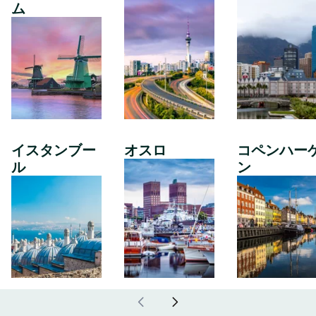
ム
イスタンブー
オスロ
コペンハー
ル
ン