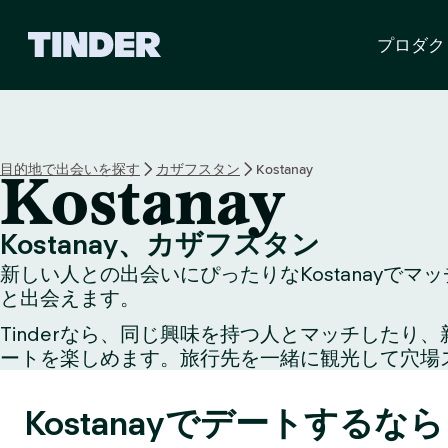
T
プロダク
i
n
d
e
r
ホ
目的地で出会いを探す
カザフスタン
Kostanay
Kostanay
ー
ム
ペ
Kostanay、カザフスタン
ー
新しい人との出会いにぴったりなKostanayで
ジ
と出会えます。
Tinderなら、同じ興味を持つ人とマッチした
ートを楽しめます。旅行先を一緒に観光して穴場
Kostanayでデートするな