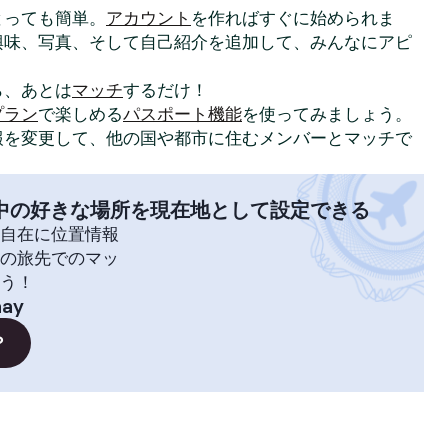
はとっても簡単。
アカウント
を作ればすぐに始められま
興味、写真、そして自己紹介を追加して、みんなにアピ
ら、あとは
マッチ
するだけ！
プラン
で楽しめる
パスポート機能
を使ってみましょう。
報を変更して、他の国や都市に住むメンバーとマッチで
中の好きな場所を現在地として設定できる
自在に位置情報
の旅先でのマッ
う！
nay
？