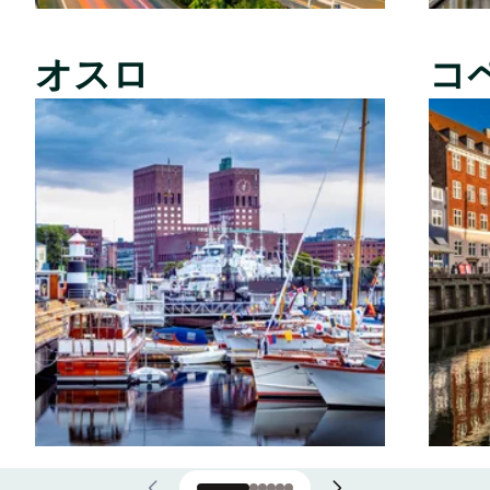
オスロ
コ