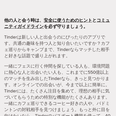
他の人と会う時は、
安全に使うためのヒント
と
コミュ
ニティガイドライン
を必ず守りましょう。
Tinderは新しい人と出会うのにぴったりのアプリで
す。共通の趣味を持つ人と知り合いたいですか？カフ
ェ巡りからキャンプまで、Tinderならマッチした相手
と好きな話題で盛り上がれます。
一緒にフェスに行く仲間を探している人も、環境問題
に熱心な人と出会いたい人も、これまでに550億以上
のマッチを生み出したTinderなら、きっと見つかりま
す。オンラインでの出会いが、今まで以上に簡単に。
Tinderには、たくさん注目を集めて、理想の相手に気
づいてもらうための特別な機能がたくさんあります。
一緒にカフェ巡りできるコーヒー好きの人や、バドミ
ントンの対戦相手を見つけましょう。もっと外に目を
向けたいなら、Tinderのパスポート機能を使って、40