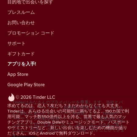
目的地で出会いを探す
プレスルーム
お問い合わせ
プロモーション コード
サポート
ギフトカード
アプリを入手!
App Store
Google Play Store
© 2026 Tinder LLC
Tinderはみなさんのプライバシーを尊重します。当社とパ
求めてるのは、恋人？友だち？まだわからなくても大丈夫。
ートナーは、ウェブサイト利用者の情報を測定し、みなさ
Tinderは、あらゆる出会いの可能性に満ちてるよ。190カ国で利
んの関心に合ったキャンペーンを提供したり、Tinderのマ
用可能、マッチ数550億件以上を誇る、世界で最も人気のマッ
ーケティング活動を改善したりしています。
使用されるク
チングアプリ。Double Dateやミュージックモード、パスポート
ッキーとプロバイダーについて、詳しくはこちらをご覧く
やケミストリーなど、新しい出会いを楽しむための機能が盛り
ださい。
同意は、設定からいつでも取り消すことができま
だくさん。iOSとAndroidで無料ダウンロード。
す。