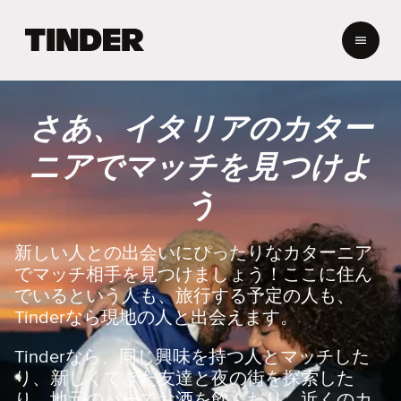
T
i
n
d
e
さあ、イタリアのカター
r
ホ
ニアでマッチを見つけよ
ー
ム
う
ペ
ー
ジ
新しい人との出会いにぴったりなカターニア
でマッチ相手を見つけましょう！ここに住ん
でいるという人も、旅行する予定の人も、
Tinderなら現地の人と出会えます。
Tinderなら、同じ興味を持つ人とマッチした
り、新しくできた友達と夜の街を探索した
り、地元のバーでお酒を飲んだり、近くのカ