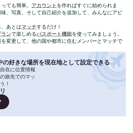
はとっても簡単。
アカウント
を作ればすぐに始められま
興味、写真、そして自己紹介を追加して、みんなにアピ
ら、あとは
マッチ
するだけ！
プラン
で楽しめる
パスポート機能
を使ってみましょう。
報を変更して、他の国や都市に住むメンバーとマッチで
中の好きな場所を現在地として設定できる
自在に位置情報
の旅先でのマッ
う！
リ
？