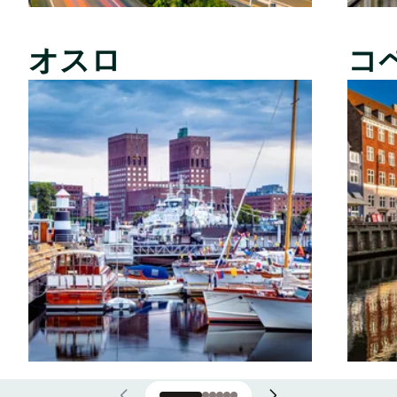
オスロ
コ