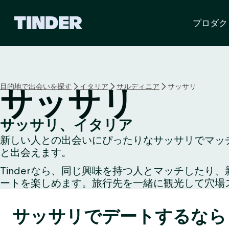
T
プロダク
i
n
d
e
r
ホ
目的地で出会いを探す
イタリア
サルディニア
サッサリ
サッサリ
ー
ム
ペ
サッサリ、イタリア
ー
新しい人との出会いにぴったりなサッサリでマッチ
ジ
と出会えます。
Tinderなら、同じ興味を持つ人とマッチした
ートを楽しめます。旅行先を一緒に観光して穴場
サッサリでデートするなら