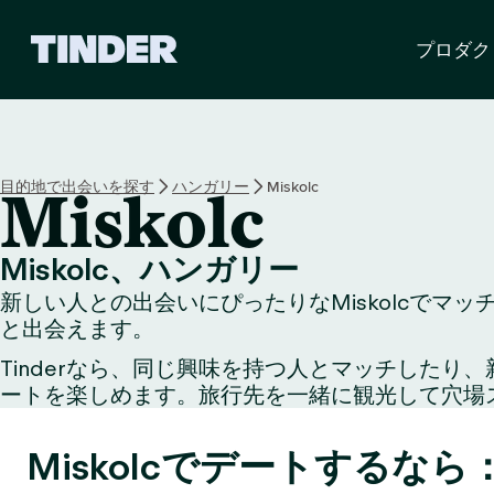
T
プロダク
i
n
d
e
r
ホ
目的地で出会いを探す
ハンガリー
Miskolc
Miskolc
ー
ム
ペ
Miskolc、ハンガリー
ー
新しい人との出会いにぴったりなMiskolcでマ
ジ
と出会えます。
Tinderなら、同じ興味を持つ人とマッチした
ートを楽しめます。旅行先を一緒に観光して穴場
Miskolcでデートするなら