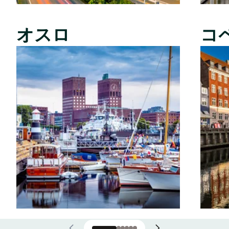
オスロ
コ