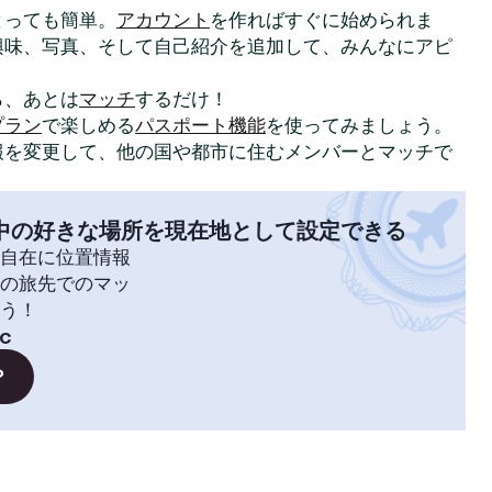
はとっても簡単。
アカウント
を作ればすぐに始められま
興味、写真、そして自己紹介を追加して、みんなにアピ
ら、あとは
マッチ
するだけ！
プラン
で楽しめる
パスポート機能
を使ってみましょう。
報を変更して、他の国や都市に住むメンバーとマッチで
中の好きな場所を現在地として設定できる
自在に位置情報
の旅先でのマッ
う！
lc
？