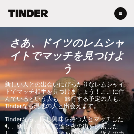
T
i
n
d
e
さあ、ドイツのレムシャ
r
ホ
イトでマッチを見つけよ
ー
ム
う
ペ
ー
ジ
新しい人との出会いにぴったりなレムシャイ
トでマッチ相手を見つけましょう！ここに住
んでいるという人も、旅行する予定の人も、
Tinderなら現地の人と出会えます。
Tinderなら、同じ興味を持つ人とマッチした
り、新しくできた友達と夜の街を探索した
り、地元のバーでお酒を飲んだり、近くのカ