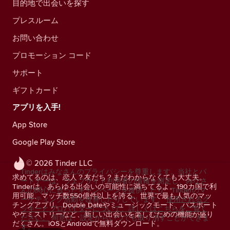
目的地で出会いを探す
プレスルーム
お問い合わせ
プロモーション コード
サポート
ギフトカード
アプリを入手!
App Store
Google Play Store
© 2026 Tinder LLC
Tinderはみなさんのプライバシーを尊重します。当社とパ
求めてるのは、恋人？友だち？まだわからなくても大丈夫。
ートナーは、ウェブサイト利用者の情報を測定し、みなさ
Tinderは、あらゆる出会いの可能性に満ちてるよ。190カ国で利
んの関心に合ったキャンペーンを提供したり、Tinderのマ
用可能、マッチ数550億件以上を誇る、世界で最も人気のマッ
ーケティング活動を改善したりしています。
使用されるク
チングアプリ。Double Dateやミュージックモード、パスポート
ッキーとプロバイダーについて、詳しくはこちらをご覧く
やケミストリーなど、新しい出会いを楽しむための機能が盛り
ださい。
同意は、設定からいつでも取り消すことができま
だくさん。iOSとAndroidで無料ダウンロード。
す。