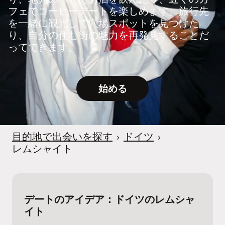
フェでコーヒーデートを楽しめます。旅行先
を一緒に観光して穴場スポットを見つけた
り、自分の住む街の魅力を再発見することだ
ってできます。
始める
目的地で出会いを探す
›
ドイツ
›
レムシャイト
デートのアイデア：ドイツのレムシャ
イト