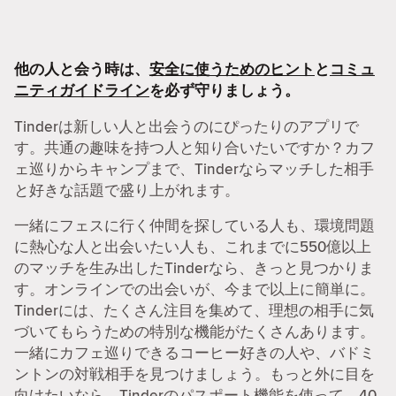
他の人と会う時は、
安全に使うためのヒント
と
コミュ
ニティガイドライン
を必ず守りましょう。
Tinderは新しい人と出会うのにぴったりのアプリで
す。共通の趣味を持つ人と知り合いたいですか？カフ
ェ巡りからキャンプまで、Tinderならマッチした相手
と好きな話題で盛り上がれます。
一緒にフェスに行く仲間を探している人も、環境問題
に熱心な人と出会いたい人も、これまでに550億以上
のマッチを生み出したTinderなら、きっと見つかりま
す。オンラインでの出会いが、今まで以上に簡単に。
Tinderには、たくさん注目を集めて、理想の相手に気
づいてもらうための特別な機能がたくさんあります。
一緒にカフェ巡りできるコーヒー好きの人や、バドミ
ントンの対戦相手を見つけましょう。もっと外に目を
向けたいなら、Tinderのパスポート機能を使って、40