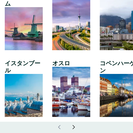
ム
イスタンブー
オスロ
コペンハー
ル
ン