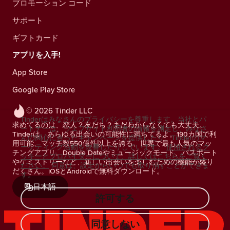
プロモーション コード
サポート
ギフトカード
アプリを入手!
App Store
Google Play Store
© 2026 Tinder LLC
Tinderはみなさんのプライバシーを尊重します。当社とパ
求めてるのは、恋人？友だち？まだわからなくても大丈夫。
ートナーは、ウェブサイト利用者の情報を測定し、みなさ
Tinderは、あらゆる出会いの可能性に満ちてるよ。190カ国で利
んの関心に合ったキャンペーンを提供したり、Tinderのマ
用可能、マッチ数550億件以上を誇る、世界で最も人気のマッ
ーケティング活動を改善したりしています。
使用されるク
チングアプリ。Double Dateやミュージックモード、パスポート
ッキーとプロバイダーについて、詳しくはこちらをご覧く
やケミストリーなど、新しい出会いを楽しむための機能が盛り
ださい。
同意は、設定からいつでも取り消すことができま
だくさん。iOSとAndroidで無料ダウンロード。
す。
日本語
許可する
同意しない