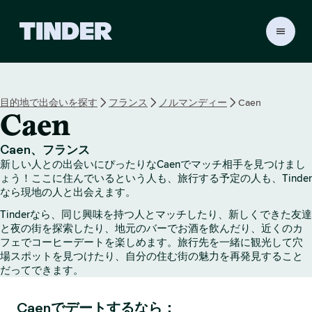
T
i
n
d
e
目的地で出会いを探す
フランス
ノルマンディー
Caen
r
Caen
ホ
ー
ム
Caen、フランス
ペ
新しい人との出会いにぴったりなCaenでマッチ相手を見つけまし
ー
ょう！ここに住んでいるという人も、旅行する予定の人も、Tinder
ジ
なら現地の人と出会えます。
Tinderなら、同じ興味を持つ人とマッチしたり、新しくできた友達
と夜の街を探索したり、地元のバーでお酒を飲んだり、近くのカ
フェでコーヒーデートを楽しめます。旅行先を一緒に観光して穴
場スポットを見つけたり、自分の住む街の魅力を再発見すること
だってできます。
Caenでデートするなら：