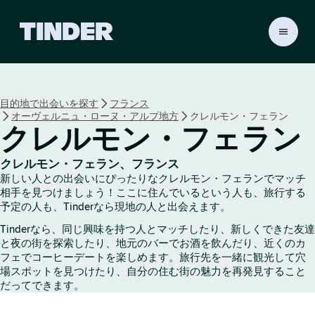
T
i
n
d
e
目的地で出会いを探す
フランス
r
オーヴェルニュ・ローヌ・アルプ地方
クレルモン・フェラン
ホ
クレルモン・フェラン
ー
ム
ペ
クレルモン・フェラン、フランス
新しい人との出会いにぴったりなクレルモン・フェランでマッチ
ー
相手を見つけましょう！ここに住んでいるという人も、旅行する
ジ
予定の人も、Tinderなら現地の人と出会えます。
Tinderなら、同じ興味を持つ人とマッチしたり、新しくできた友達
と夜の街を探索したり、地元のバーでお酒を飲んだり、近くのカ
フェでコーヒーデートを楽しめます。旅行先を一緒に観光して穴
場スポットを見つけたり、自分の住む街の魅力を再発見すること
だってできます。