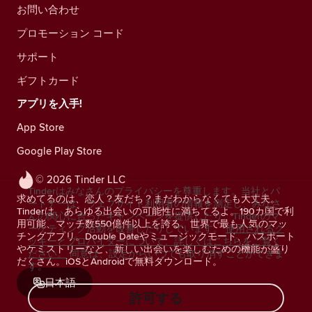
お問い合わせ
プロモーション コード
サポート
ギフトカード
アプリを入手!
App Store
Google Play Store
© 2026 Tinder LLC
Tinderはみなさんのプライバシーを尊重します。当社とパ
求めてるのは、恋人？友だち？まだわからなくても大丈夫。
ートナーは、ウェブサイト利用者の情報を測定し、みなさ
Tinderは、あらゆる出会いの可能性に満ちてるよ。190カ国で利
んの関心に合ったキャンペーンを提供したり、Tinderのマ
用可能、マッチ数550億件以上を誇る、世界で最も人気のマッ
ーケティング活動を改善したりしています。
使用されるク
チングアプリ。Double Dateやミュージックモード、パスポート
ッキーとプロバイダーについて、詳しくはこちらをご覧く
やケミストリーなど、新しい出会いを楽しむための機能が盛り
ださい。
同意は、設定からいつでも取り消すことができま
だくさん。iOSとAndroidで無料ダウンロード。
す。
日本語
許可する