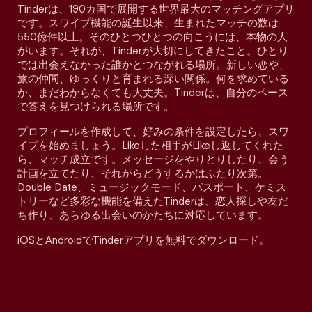
Tinderは、190カ国で展開する世界最大のマッチングアプリ
です。スワイプ機能の誕生以来、生まれたマッチの数は
550億件以上。そのひとつひとつの向こうには、本物の人
がいます。それが、Tinderが大切にしてきたこと。ひとり
では出会えなかった誰かとつながれる場所。新しい恋や、
旅の仲間、ゆっくりと育まれる深い関係。何を求めている
か、まだわからなくても大丈夫。Tinderは、自分のペース
で答えを見つけられる場所です。
プロフィールを作成して、好みの条件を設定したら、スワ
イプを始めましょう。Likeした相手がLikeし返してくれた
ら、マッチ成立です。メッセージをやりとりしたり、会う
計画を立てたり、それからどうするかはふたり次第。
Double Date、ミュージックモード、パスポート、ケミス
トリーなど多彩な機能を備えたTinderは、恋人探しや友だ
ち作り、あらゆる出会いのかたちに対応しています。
iOSとAndroidでTinderアプリを無料でダウンロード。