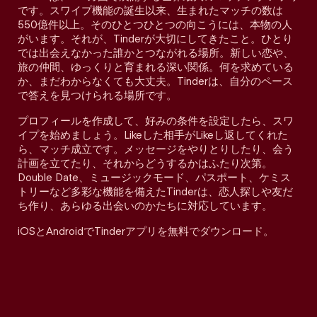
です。スワイプ機能の誕生以来、生まれたマッチの数は
550億件以上。そのひとつひとつの向こうには、本物の人
がいます。それが、Tinderが大切にしてきたこと。ひとり
では出会えなかった誰かとつながれる場所。新しい恋や、
旅の仲間、ゆっくりと育まれる深い関係。何を求めている
か、まだわからなくても大丈夫。Tinderは、自分のペース
で答えを見つけられる場所です。
プロフィールを作成して、好みの条件を設定したら、スワ
イプを始めましょう。Likeした相手がLikeし返してくれた
ら、マッチ成立です。メッセージをやりとりしたり、会う
計画を立てたり、それからどうするかはふたり次第。
Double Date、ミュージックモード、パスポート、ケミス
トリーなど多彩な機能を備えたTinderは、恋人探しや友だ
ち作り、あらゆる出会いのかたちに対応しています。
iOSとAndroidでTinderアプリを無料でダウンロード。