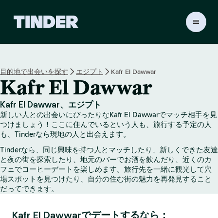
T
i
n
d
e
目的地で出会いを探す
エジプト
Kafr El Dawwar
r
Kafr El Dawwar
ホ
ー
ム
Kafr El Dawwar、エジプト
ペ
新しい人との出会いにぴったりなKafr El Dawwarでマッチ相手を見
ー
つけましょう！ここに住んでいるという人も、旅行する予定の人
ジ
も、Tinderなら現地の人と出会えます。
Tinderなら、同じ興味を持つ人とマッチしたり、新しくできた友達
と夜の街を探索したり、地元のバーでお酒を飲んだり、近くのカ
フェでコーヒーデートを楽しめます。旅行先を一緒に観光して穴
場スポットを見つけたり、自分の住む街の魅力を再発見すること
だってできます。
Kafr El Dawwarでデートするなら：