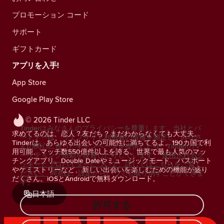
プロモーション コード
サポート
ギフトカード
アプリを入手!
App Store
Google Play Store
© 2026 Tinder LLC
Tinderはみなさんのプライバシーを尊重します。当社とパ
求めてるのは、恋人？友だち？まだわからなくても大丈夫。
ートナーは、ウェブサイト利用者の情報を測定し、みなさ
Tinderは、あらゆる出会いの可能性に満ちてるよ。190カ国で利
んの関心に合ったキャンペーンを提供したり、Tinderのマ
用可能、マッチ数550億件以上を誇る、世界で最も人気のマッ
ーケティング活動を改善したりしています。
使用されるク
チングアプリ。Double Dateやミュージックモード、パスポート
ッキーとプロバイダーについて、詳しくはこちらをご覧く
やケミストリーなど、新しい出会いを楽しむための機能が盛り
ださい。
同意は、設定からいつでも取り消すことができま
だくさん。iOSとAndroidで無料ダウンロード。
す。
日本語
許可する