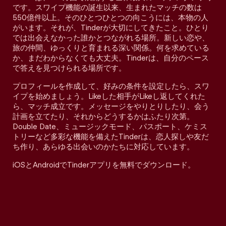
です。スワイプ機能の誕生以来、生まれたマッチの数は
550億件以上。そのひとつひとつの向こうには、本物の人
がいます。それが、Tinderが大切にしてきたこと。ひとり
では出会えなかった誰かとつながれる場所。新しい恋や、
旅の仲間、ゆっくりと育まれる深い関係。何を求めている
か、まだわからなくても大丈夫。Tinderは、自分のペース
で答えを見つけられる場所です。
プロフィールを作成して、好みの条件を設定したら、スワ
イプを始めましょう。Likeした相手がLikeし返してくれた
ら、マッチ成立です。メッセージをやりとりしたり、会う
計画を立てたり、それからどうするかはふたり次第。
Double Date、ミュージックモード、パスポート、ケミス
トリーなど多彩な機能を備えたTinderは、恋人探しや友だ
ち作り、あらゆる出会いのかたちに対応しています。
iOSとAndroidでTinderアプリを無料でダウンロード。