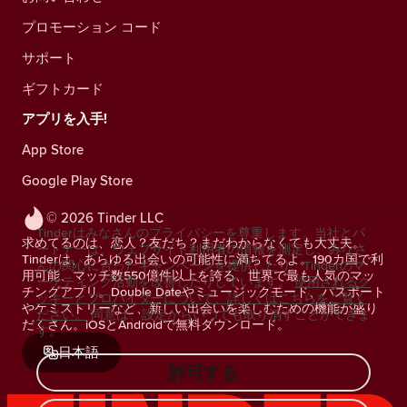
プロモーション コード
サポート
ギフトカード
アプリを入手!
App Store
Google Play Store
© 2026 Tinder LLC
Tinderはみなさんのプライバシーを尊重します。当社とパ
求めてるのは、恋人？友だち？まだわからなくても大丈夫。
ートナーは、ウェブサイト利用者の情報を測定し、みなさ
Tinderは、あらゆる出会いの可能性に満ちてるよ。190カ国で利
んの関心に合ったキャンペーンを提供したり、Tinderのマ
用可能、マッチ数550億件以上を誇る、世界で最も人気のマッ
ーケティング活動を改善したりしています。
使用されるク
チングアプリ。Double Dateやミュージックモード、パスポート
ッキーとプロバイダーについて、詳しくはこちらをご覧く
やケミストリーなど、新しい出会いを楽しむための機能が盛り
ださい。
同意は、設定からいつでも取り消すことができま
だくさん。iOSとAndroidで無料ダウンロード。
す。
日本語
許可する