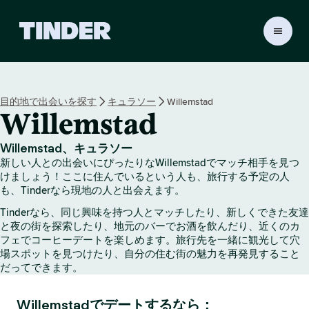
T
i
n
d
e
目的地で出会いを探す
キュラソー
Willemstad
r
Willemstad
ホ
ー
ム
Willemstad、キュラソー
ペ
新しい人との出会いにぴったりなWillemstadでマッチ相手を見つ
ー
けましょう！ここに住んでいるという人も、旅行する予定の人
ジ
も、Tinderなら現地の人と出会えます。
Tinderなら、同じ興味を持つ人とマッチしたり、新しくできた友達
と夜の街を探索したり、地元のバーでお酒を飲んだり、近くのカ
フェでコーヒーデートを楽しめます。旅行先を一緒に観光して穴
場スポットを見つけたり、自分の住む街の魅力を再発見すること
だってできます。
Willemstadでデートするなら：