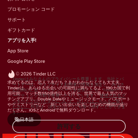
プロモーション コード
サポート
ギフトカード
アプリを入手!
App Store
Google Play Store
© 2026 Tinder LLC
Tinderはみなさんのプライバシーを尊重します。当社とパ
求めてるのは、恋人？友だち？まだわからなくても大丈夫。
ートナーは、ウェブサイト利用者の情報を測定し、みなさ
Tinderは、あらゆる出会いの可能性に満ちてるよ。190カ国で利
んの関心に合ったキャンペーンを提供したり、Tinderのマ
用可能、マッチ数550億件以上を誇る、世界で最も人気のマッ
ーケティング活動を改善したりしています。
使用されるク
チングアプリ。Double Dateやミュージックモード、パスポート
ッキーとプロバイダーについて、詳しくはこちらをご覧く
やケミストリーなど、新しい出会いを楽しむための機能が盛り
ださい。
同意は、設定からいつでも取り消すことができま
だくさん。iOSとAndroidで無料ダウンロード。
す。
日本語
許可する