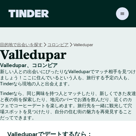
T
i
n
d
e
目的地で出会いを探す
コロンビア
Valledupar
r
Valledupar
ホ
ー
ム
Valledupar、コロンビア
ペ
新しい人との出会いにぴったりなValleduparでマッチ相手を見つけ
ー
ましょう！ここに住んでいるという人も、旅行する予定の人も、
ジ
Tinderなら現地の人と出会えます。
Tinderなら、同じ興味を持つ人とマッチしたり、新しくできた友達
と夜の街を探索したり、地元のバーでお酒を飲んだり、近くのカ
フェでコーヒーデートを楽しめます。旅行先を一緒に観光して穴
場スポットを見つけたり、自分の住む街の魅力を再発見すること
だってできます。
Valleduparでデートするなら：