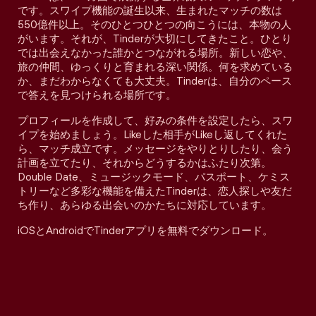
です。スワイプ機能の誕生以来、生まれたマッチの数は
550億件以上。そのひとつひとつの向こうには、本物の人
がいます。それが、Tinderが大切にしてきたこと。ひとり
では出会えなかった誰かとつながれる場所。新しい恋や、
旅の仲間、ゆっくりと育まれる深い関係。何を求めている
か、まだわからなくても大丈夫。Tinderは、自分のペース
で答えを見つけられる場所です。
プロフィールを作成して、好みの条件を設定したら、スワ
イプを始めましょう。Likeした相手がLikeし返してくれた
ら、マッチ成立です。メッセージをやりとりしたり、会う
計画を立てたり、それからどうするかはふたり次第。
Double Date、ミュージックモード、パスポート、ケミス
トリーなど多彩な機能を備えたTinderは、恋人探しや友だ
ち作り、あらゆる出会いのかたちに対応しています。
iOSとAndroidでTinderアプリを無料でダウンロード。