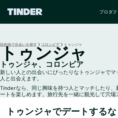
T
プロダク
i
n
d
e
r
ホ
目的地で出会いを探す
コロンビア
トゥンジャ
トゥンジャ
ー
ム
ペ
トゥンジャ、コロンビア
ー
新しい人との出会いにぴったりなトゥンジャでマッ
ジ
人と出会えます。
Tinderなら、同じ興味を持つ人とマッチした
ートを楽しめます。旅行先を一緒に観光して穴場
トゥンジャでデートするな