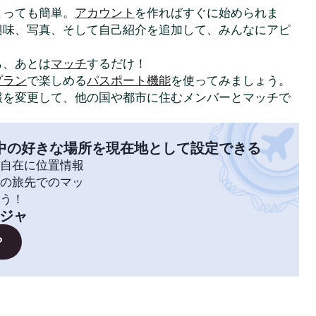
はとっても簡単。
アカウント
を作ればすぐに始められま
興味、写真、そして自己紹介を追加して、みんなにアピ
ら、あとは
マッチ
するだけ！
プラン
で楽しめる
パスポート機能
を使ってみましょう。
報を変更して、他の国や都市に住むメンバーとマッチで
中の好きな場所を現在地として設定できる
自在に位置情報
の旅先でのマッ
う！
ジャ
？