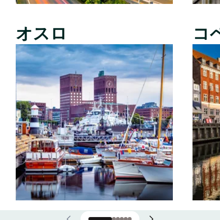
オスロ
コ