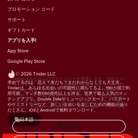
プロモーション コード
サポート
ギフトカード
アプリを入手!
App Store
Google Play Store
© 2026 Tinder LLC
Tinderはみなさんのプライバシーを尊重します。当社とパ
求めてるのは、恋人？友だち？まだわからなくても大丈夫。
ートナーは、ウェブサイト利用者の情報を測定し、みなさ
Tinderは、あらゆる出会いの可能性に満ちてるよ。190カ国で利
んの関心に合ったキャンペーンを提供したり、Tinderのマ
用可能、マッチ数550億件以上を誇る、世界で最も人気のマッ
ーケティング活動を改善したりしています。
使用されるク
チングアプリ。Double Dateやミュージックモード、パスポート
ッキーとプロバイダーについて、詳しくはこちらをご覧く
やケミストリーなど、新しい出会いを楽しむための機能が盛り
ださい。
同意は、設定からいつでも取り消すことができま
だくさん。iOSとAndroidで無料ダウンロード。
す。
日本語
許可する