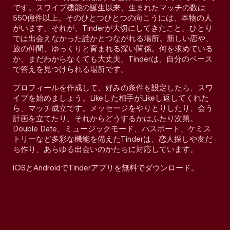
です。スワイプ機能の誕生以来、生まれたマッチの数は
550億件以上。そのひとつひとつの向こうには、本物の人
がいます。それが、Tinderが大切にしてきたこと。ひとり
では出会えなかった誰かとつながれる場所。新しい恋や、
旅の仲間、ゆっくりと育まれる深い関係。何を求めている
か、まだわからなくても大丈夫。Tinderは、自分のペース
で答えを見つけられる場所です。
プロフィールを作成して、好みの条件を設定したら、スワ
イプを始めましょう。Likeした相手がLikeし返してくれた
ら、マッチ成立です。メッセージをやりとりしたり、会う
計画を立てたり、それからどうするかはふたり次第。
Double Date、ミュージックモード、パスポート、ケミス
トリーなど多彩な機能を備えたTinderは、恋人探しや友だ
ち作り、あらゆる出会いのかたちに対応しています。
iOSとAndroidでTinderアプリを無料でダウンロード。