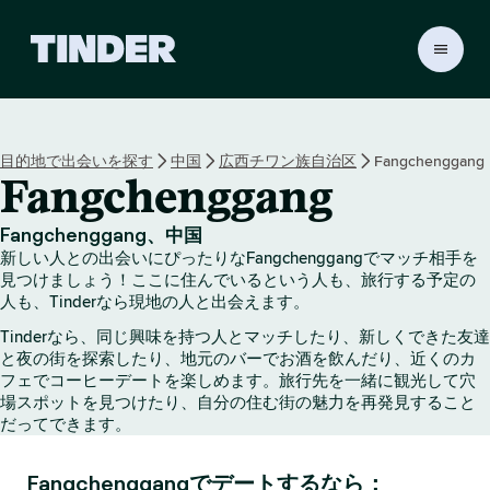
T
i
n
d
e
目的地で出会いを探す
中国
広西チワン族自治区
Fangchenggang
r
Fangchenggang
ホ
ー
ム
Fangchenggang、中国
ペ
新しい人との出会いにぴったりなFangchenggangでマッチ相手を
ー
見つけましょう！ここに住んでいるという人も、旅行する予定の
ジ
人も、Tinderなら現地の人と出会えます。
Tinderなら、同じ興味を持つ人とマッチしたり、新しくできた友達
と夜の街を探索したり、地元のバーでお酒を飲んだり、近くのカ
フェでコーヒーデートを楽しめます。旅行先を一緒に観光して穴
場スポットを見つけたり、自分の住む街の魅力を再発見すること
だってできます。
Fangchenggangでデートするなら：