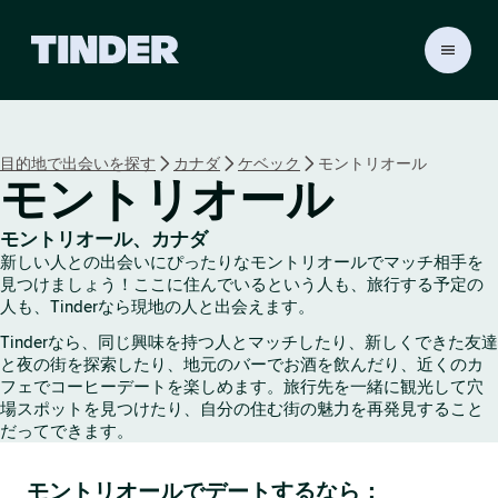
T
i
n
d
e
目的地で出会いを探す
カナダ
ケベック
モントリオール
r
モントリオール
ホ
ー
ム
モントリオール、カナダ
ペ
新しい人との出会いにぴったりなモントリオールでマッチ相手を
ー
見つけましょう！ここに住んでいるという人も、旅行する予定の
ジ
人も、Tinderなら現地の人と出会えます。
Tinderなら、同じ興味を持つ人とマッチしたり、新しくできた友達
と夜の街を探索したり、地元のバーでお酒を飲んだり、近くのカ
フェでコーヒーデートを楽しめます。旅行先を一緒に観光して穴
場スポットを見つけたり、自分の住む街の魅力を再発見すること
だってできます。
モントリオールでデートするなら：