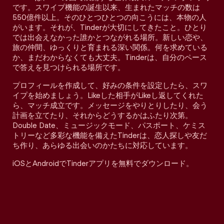
です。スワイプ機能の誕生以来、生まれたマッチの数は
550億件以上。そのひとつひとつの向こうには、本物の人
がいます。それが、Tinderが大切にしてきたこと。ひとり
では出会えなかった誰かとつながれる場所。新しい恋や、
旅の仲間、ゆっくりと育まれる深い関係。何を求めている
か、まだわからなくても大丈夫。Tinderは、自分のペース
で答えを見つけられる場所です。
プロフィールを作成して、好みの条件を設定したら、スワ
イプを始めましょう。Likeした相手がLikeし返してくれた
ら、マッチ成立です。メッセージをやりとりしたり、会う
計画を立てたり、それからどうするかはふたり次第。
Double Date、ミュージックモード、パスポート、ケミス
トリーなど多彩な機能を備えたTinderは、恋人探しや友だ
ち作り、あらゆる出会いのかたちに対応しています。
iOSとAndroidでTinderアプリを無料でダウンロード。