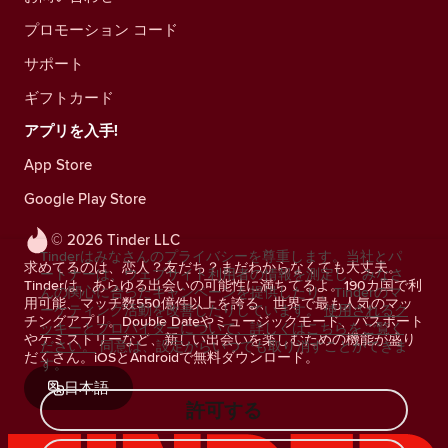
プロモーション コード
サポート
ギフトカード
アプリを入手!
App Store
Google Play Store
© 2026 Tinder LLC
Tinderはみなさんのプライバシーを尊重します。当社とパ
求めてるのは、恋人？友だち？まだわからなくても大丈夫。
ートナーは、ウェブサイト利用者の情報を測定し、みなさ
Tinderは、あらゆる出会いの可能性に満ちてるよ。190カ国で利
んの関心に合ったキャンペーンを提供したり、Tinderのマ
用可能、マッチ数550億件以上を誇る、世界で最も人気のマッ
ーケティング活動を改善したりしています。
使用されるク
チングアプリ。Double Dateやミュージックモード、パスポート
ッキーとプロバイダーについて、詳しくはこちらをご覧く
やケミストリーなど、新しい出会いを楽しむための機能が盛り
ださい。
同意は、設定からいつでも取り消すことができま
だくさん。iOSとAndroidで無料ダウンロード。
す。
日本語
許可する