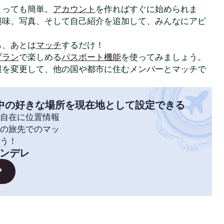
はとっても簡単。
アカウント
を作ればすぐに始められま
興味、写真、そして自己紹介を追加して、みんなにアピ
ら、あとは
マッチ
するだけ！
プラン
で楽しめる
パスポート機能
を使ってみましょう。
報を変更して、他の国や都市に住むメンバーとマッチで
中の好きな場所を現在地として設定できる
自在に位置情報
の旅先でのマッ
う！
ンデレ
？