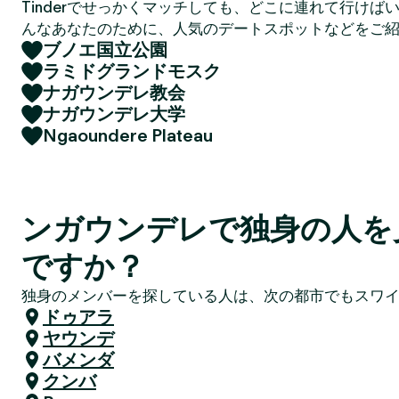
Tinderでせっかくマッチしても、どこに連れて行けば
んなあなたのために、人気のデートスポットなどをご
ブノエ国立公園
ラミドグランドモスク
ナガウンデレ教会
ナガウンデレ大学
Ngaoundere Plateau
ンガウンデレで独身の人を
ですか？
独身のメンバーを探している人は、次の都市でもスワ
ドゥアラ
ヤウンデ
バメンダ
クンバ