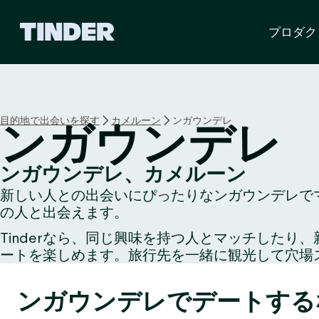
T
プロダク
i
n
d
e
r
ホ
目的地で出会いを探す
カメルーン
ンガウンデレ
ンガウンデレ
ー
ム
ペ
ンガウンデレ、カメルーン
ー
新しい人との出会いにぴったりなンガウンデレでマ
ジ
の人と出会えます。
Tinderなら、同じ興味を持つ人とマッチした
ートを楽しめます。旅行先を一緒に観光して穴場
ンガウンデレでデートする