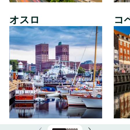
オスロ
コ