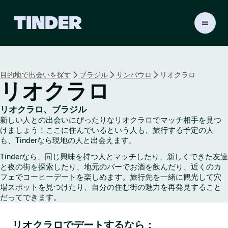
T
i
n
d
e
目的地で出会いを探す
ブラジル
サンパウロ
リオクラロ
r
リオクラロ
ホ
ー
ム
リオクラロ、ブラジル
ペ
新しい人との出会いにぴったりなリオクラロでマッチ相手を見つ
ー
けましょう！ここに住んでいるという人も、旅行する予定の人
ジ
も、Tinderなら現地の人と出会えます。
Tinderなら、同じ興味を持つ人とマッチしたり、新しくできた友達
と夜の街を探索したり、地元のバーでお酒を飲んだり、近くのカ
フェでコーヒーデートを楽しめます。旅行先を一緒に観光して穴
場スポットを見つけたり、自分の住む街の魅力を再発見すること
だってできます。
リオクラロでデートするなら：