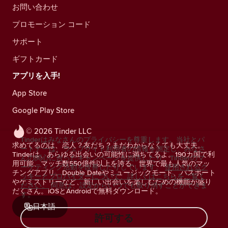
お問い合わせ
プロモーション コード
サポート
ギフトカード
アプリを入手!
App Store
Google Play Store
© 2026 Tinder LLC
Tinderはみなさんのプライバシーを尊重します。当社とパ
求めてるのは、恋人？友だち？まだわからなくても大丈夫。
ートナーは、ウェブサイト利用者の情報を測定し、みなさ
Tinderは、あらゆる出会いの可能性に満ちてるよ。190カ国で利
んの関心に合ったキャンペーンを提供したり、Tinderのマ
用可能、マッチ数550億件以上を誇る、世界で最も人気のマッ
ーケティング活動を改善したりしています。
使用されるク
チングアプリ。Double Dateやミュージックモード、パスポート
ッキーとプロバイダーについて、詳しくはこちらをご覧く
やケミストリーなど、新しい出会いを楽しむための機能が盛り
ださい。
同意は、設定からいつでも取り消すことができま
だくさん。iOSとAndroidで無料ダウンロード。
す。
日本語
許可する