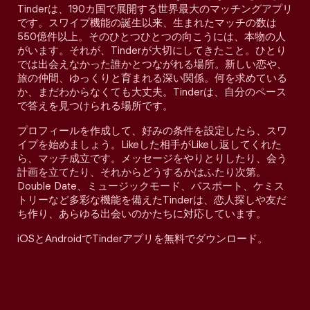
Tinderは、190カ国で展開する世界最大のマッチングアプリ
です。スワイプ機能の誕生以来、生まれたマッチの数は
550億件以上。そのひとつひとつの向こうには、本物の人
がいます。それが、Tinderが大切にしてきたこと。ひとり
では出会えなかった誰かとつながれる場所。新しい恋や、
旅の仲間、ゆっくりと育まれる深い関係。何を求めている
か、まだわからなくても大丈夫。Tinderは、自分のペース
で答えを見つけられる場所です。
プロフィールを作成して、好みの条件を設定したら、スワ
イプを始めましょう。Likeした相手がLikeし返してくれた
ら、マッチ成立です。メッセージをやりとりしたり、会う
計画を立てたり、それからどうするかはふたり次第。
Double Date、ミュージックモード、パスポート、ケミス
トリーなど多彩な機能を備えたTinderは、恋人探しや友だ
ち作り、あらゆる出会いのかたちに対応しています。
iOSとAndroidでTinderアプリを無料でダウンロード。