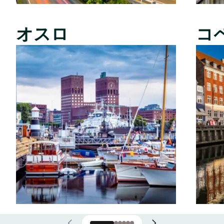
オスロ
コ