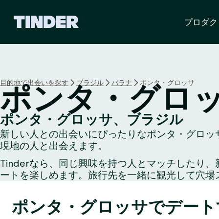
T
プロダク
i
n
d
e
r
ホ
目的地で出会いを探す
ブラジル
パラナ
ポンタ・グロッサ
ポンタ・グロ
ー
ム
ペ
ポンタ・グロッサ、ブラジル
ー
新しい人との出会いにぴったりなポンタ・グロッサ
ジ
現地の人と出会えます。
Tinderなら、同じ興味を持つ人とマッチした
ートを楽しめます。旅行先を一緒に観光して穴場
ポンタ・グロッサでデート