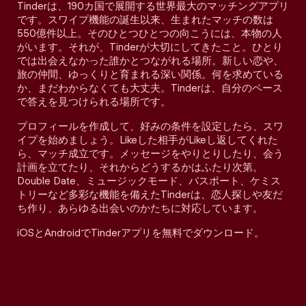
Tinderは、190カ国で展開する世界最大のマッチングアプリ
です。スワイプ機能の誕生以来、生まれたマッチの数は
550億件以上。そのひとつひとつの向こうには、本物の人
がいます。それが、Tinderが大切にしてきたこと。ひとり
では出会えなかった誰かとつながれる場所。新しい恋や、
旅の仲間、ゆっくりと育まれる深い関係。何を求めている
か、まだわからなくても大丈夫。Tinderは、自分のペース
で答えを見つけられる場所です。
プロフィールを作成して、好みの条件を設定したら、スワ
イプを始めましょう。Likeした相手がLikeし返してくれた
ら、マッチ成立です。メッセージをやりとりしたり、会う
計画を立てたり、それからどうするかはふたり次第。
Double Date、ミュージックモード、パスポート、ケミス
トリーなど多彩な機能を備えたTinderは、恋人探しや友だ
ち作り、あらゆる出会いのかたちに対応しています。
iOSとAndroidでTinderアプリを無料でダウンロード。