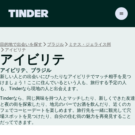
T
i
n
d
e
目的地で出会いを探す
ブラジル
ミナス・ジェライス州
r
アイビリテ
ホ
アイビリテ
ー
ム
ペ
アイビリテ、ブラジル
新しい人との出会いにぴったりなアイビリテでマッチ相手を見つ
ー
けましょう！ここに住んでいるという人も、旅行する予定の人
ジ
も、Tinderなら現地の人と出会えます。
Tinderなら、同じ興味を持つ人とマッチしたり、新しくできた友達
と夜の街を探索したり、地元のバーでお酒を飲んだり、近くのカ
フェでコーヒーデートを楽しめます。旅行先を一緒に観光して穴
場スポットを見つけたり、自分の住む街の魅力を再発見すること
だってできます。