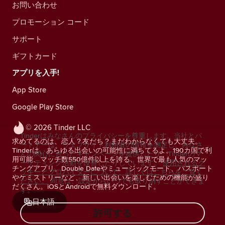
お問い合わせ
プロモーション コード
サポート
ギフトカード
アプリを入手!
App Store
Google Play Store
© 2026 Tinder LLC
Tinderはみなさんのプライバシーを尊重します。当社とパ
求めてるのは、恋人？友だち？まだわからなくても大丈夫。
ートナーは、ウェブサイト利用者の情報を測定し、みなさ
Tinderは、あらゆる出会いの可能性に満ちてるよ。190カ国で利
んの関心に合ったキャンペーンを提供したり、Tinderのマ
用可能、マッチ数550億件以上を誇る、世界で最も人気のマッ
ーケティング活動を改善したりしています。
使用されるク
チングアプリ。Double Dateやミュージックモード、パスポート
ッキーとプロバイダーについて、詳しくはこちらをご覧く
やケミストリーなど、新しい出会いを楽しむための機能が盛り
ださい。
同意は、設定からいつでも取り消すことができま
だくさん。iOSとAndroidで無料ダウンロード。
す。
日本語
許可する