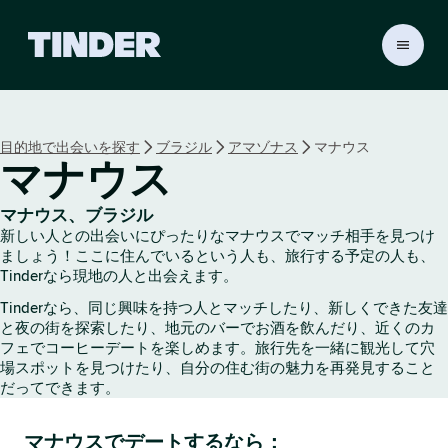
T
i
n
d
e
目的地で出会いを探す
ブラジル
アマゾナス
マナウス
r
マナウス
ホ
ー
ム
マナウス、ブラジル
ペ
新しい人との出会いにぴったりなマナウスでマッチ相手を見つけ
ー
ましょう！ここに住んでいるという人も、旅行する予定の人も、
ジ
Tinderなら現地の人と出会えます。
Tinderなら、同じ興味を持つ人とマッチしたり、新しくできた友達
と夜の街を探索したり、地元のバーでお酒を飲んだり、近くのカ
フェでコーヒーデートを楽しめます。旅行先を一緒に観光して穴
場スポットを見つけたり、自分の住む街の魅力を再発見すること
だってできます。
マナウスでデートするなら：