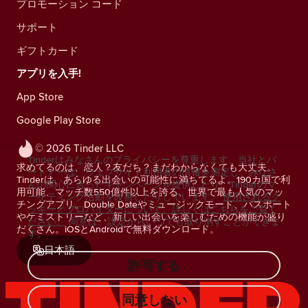
プロモーション コード
サポート
ギフトカード
アプリを入手!
App Store
Google Play Store
© 2026 Tinder LLC
Tinderはみなさんのプライバシーを尊重します。当社とパ
求めてるのは、恋人？友だち？まだわからなくても大丈夫。
ートナーは、ウェブサイト利用者の情報を測定し、みなさ
Tinderは、あらゆる出会いの可能性に満ちてるよ。190カ国で利
んの関心に合ったキャンペーンを提供したり、Tinderのマ
用可能、マッチ数550億件以上を誇る、世界で最も人気のマッ
ーケティング活動を改善したりしています。
使用されるク
チングアプリ。Double Dateやミュージックモード、パスポート
ッキーとプロバイダーについて、詳しくはこちらをご覧く
やケミストリーなど、新しい出会いを楽しむための機能が盛り
ださい。
同意は、設定からいつでも取り消すことができま
だくさん。iOSとAndroidで無料ダウンロード。
す。
日本語
許可する
同意しない