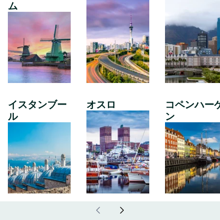
ム
イスタンブー
オスロ
コペンハー
ル
ン