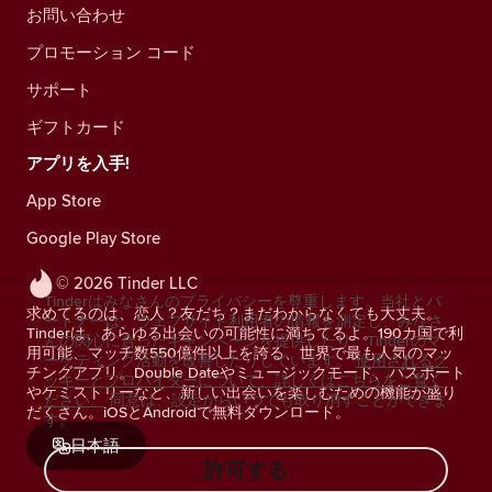
お問い合わせ
プロモーション コード
サポート
ギフトカード
アプリを入手!
App Store
Google Play Store
© 2026 Tinder LLC
Tinderはみなさんのプライバシーを尊重します。当社とパ
求めてるのは、恋人？友だち？まだわからなくても大丈夫。
ートナーは、ウェブサイト利用者の情報を測定し、みなさ
Tinderは、あらゆる出会いの可能性に満ちてるよ。190カ国で利
んの関心に合ったキャンペーンを提供したり、Tinderのマ
用可能、マッチ数550億件以上を誇る、世界で最も人気のマッ
ーケティング活動を改善したりしています。
使用されるク
チングアプリ。Double Dateやミュージックモード、パスポート
ッキーとプロバイダーについて、詳しくはこちらをご覧く
やケミストリーなど、新しい出会いを楽しむための機能が盛り
ださい。
同意は、設定からいつでも取り消すことができま
だくさん。iOSとAndroidで無料ダウンロード。
す。
日本語
許可する