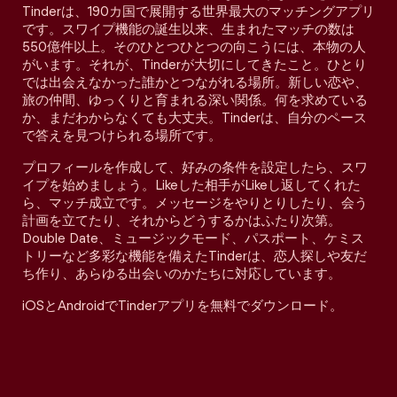
Tinderは、190カ国で展開する世界最大のマッチングアプリ
です。スワイプ機能の誕生以来、生まれたマッチの数は
550億件以上。そのひとつひとつの向こうには、本物の人
がいます。それが、Tinderが大切にしてきたこと。ひとり
では出会えなかった誰かとつながれる場所。新しい恋や、
旅の仲間、ゆっくりと育まれる深い関係。何を求めている
か、まだわからなくても大丈夫。Tinderは、自分のペース
で答えを見つけられる場所です。
プロフィールを作成して、好みの条件を設定したら、スワ
イプを始めましょう。Likeした相手がLikeし返してくれた
ら、マッチ成立です。メッセージをやりとりしたり、会う
計画を立てたり、それからどうするかはふたり次第。
Double Date、ミュージックモード、パスポート、ケミス
トリーなど多彩な機能を備えたTinderは、恋人探しや友だ
ち作り、あらゆる出会いのかたちに対応しています。
iOSとAndroidでTinderアプリを無料でダウンロード。