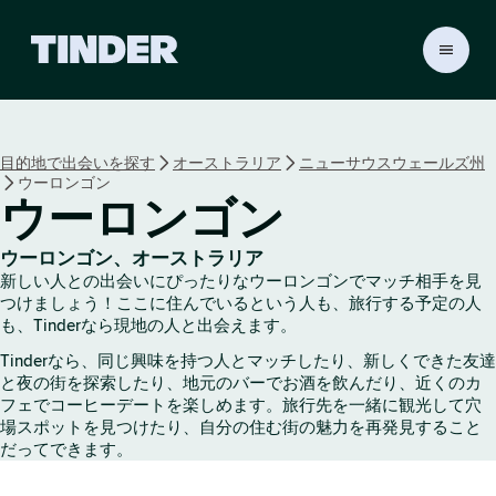
T
i
n
d
e
目的地で出会いを探す
オーストラリア
ニューサウスウェールズ州
r
ウーロンゴン
ホ
ウーロンゴン
ー
ム
ペ
ウーロンゴン、オーストラリア
新しい人との出会いにぴったりなウーロンゴンでマッチ相手を見
ー
つけましょう！ここに住んでいるという人も、旅行する予定の人
ジ
も、Tinderなら現地の人と出会えます。
Tinderなら、同じ興味を持つ人とマッチしたり、新しくできた友達
と夜の街を探索したり、地元のバーでお酒を飲んだり、近くのカ
フェでコーヒーデートを楽しめます。旅行先を一緒に観光して穴
場スポットを見つけたり、自分の住む街の魅力を再発見すること
だってできます。