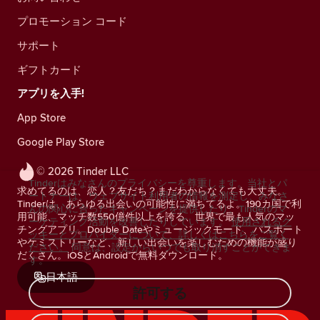
プロモーション コード
サポート
ギフトカード
アプリを入手!
App Store
Google Play Store
© 2026 Tinder LLC
Tinderはみなさんのプライバシーを尊重します。当社とパ
求めてるのは、恋人？友だち？まだわからなくても大丈夫。
ートナーは、ウェブサイト利用者の情報を測定し、みなさ
Tinderは、あらゆる出会いの可能性に満ちてるよ。190カ国で利
んの関心に合ったキャンペーンを提供したり、Tinderのマ
用可能、マッチ数550億件以上を誇る、世界で最も人気のマッ
ーケティング活動を改善したりしています。
使用されるク
チングアプリ。Double Dateやミュージックモード、パスポート
ッキーとプロバイダーについて、詳しくはこちらをご覧く
やケミストリーなど、新しい出会いを楽しむための機能が盛り
ださい。
同意は、設定からいつでも取り消すことができま
だくさん。iOSとAndroidで無料ダウンロード。
す。
日本語
許可する