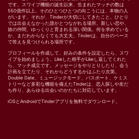
です。スワイプ機能の誕生以来、生まれたマッチの数は
550億件以上。そのひとつひとつの向こうには、本物の人
がいます。それが、Tinderが大切にしてきたこと。ひとり
では出会えなかった誰かとつながれる場所。新しい恋や、
旅の仲間、ゆっくりと育まれる深い関係。何を求めている
か、まだわからなくても大丈夫。Tinderは、自分のペース
で答えを見つけられる場所です。
プロフィールを作成して、好みの条件を設定したら、スワ
イプを始めましょう。Likeした相手がLikeし返してくれた
ら、マッチ成立です。メッセージをやりとりしたり、会う
計画を立てたり、それからどうするかはふたり次第。
Double Date、ミュージックモード、パスポート、ケミス
トリーなど多彩な機能を備えたTinderは、恋人探しや友だ
ち作り、あらゆる出会いのかたちに対応しています。
iOSとAndroidでTinderアプリを無料でダウンロード。