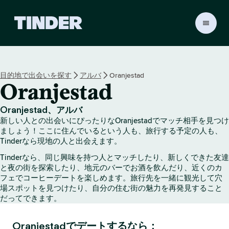
T
i
n
d
e
目的地で出会いを探す
アルバ
Oranjestad
r
Oranjestad
ホ
ー
ム
Oranjestad、アルバ
ペ
新しい人との出会いにぴったりなOranjestadでマッチ相手を見つけ
ー
ましょう！ここに住んでいるという人も、旅行する予定の人も、
ジ
Tinderなら現地の人と出会えます。
Tinderなら、同じ興味を持つ人とマッチしたり、新しくできた友達
と夜の街を探索したり、地元のバーでお酒を飲んだり、近くのカ
フェでコーヒーデートを楽しめます。旅行先を一緒に観光して穴
場スポットを見つけたり、自分の住む街の魅力を再発見すること
だってできます。
Oranjestadでデートするなら：