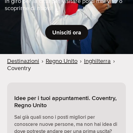
in giro per la città per visitare posti mai visti o
scoprirne di nuovi!
Unisciti ora
Destinazioni
›
Regno Unito
›
Inghilterra
›
Coventry
Idee per i tuoi appuntamenti. Coventry,
Regno Unito
Sai già quali sono i posti migliori per
conoscere nuove persone, ma non hai idea di
dove potreste andare per una prima uscita?