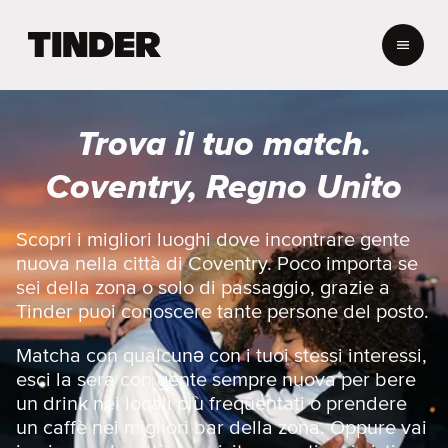
H
o
m
e
d
Trova il tuo match.
i
T
Coventry, Regno Unito
i
n
d
Scopri i migliori luoghi dove incontrare gente
e
nuova nella città di Coventry. Poco importa se
r
sei della zona o solo di passaggio, grazie a
Tinder puoi conoscere tante persone del posto.
Matcha con qualcunə con i tuoi stessi interessi,
esci la sera con gente sempre nuova per bere
un drink nei locali più frequentati o prendere
un caffè nei migliori bar della zona. Oppure vai