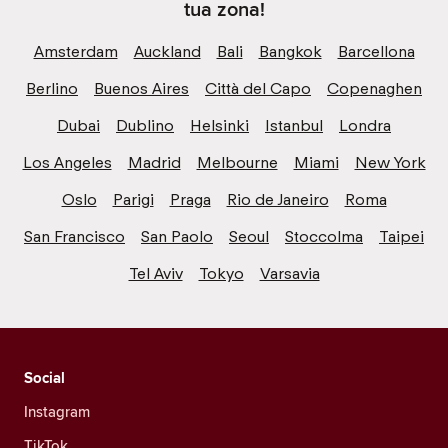
tua zona!
Amsterdam
Auckland
Bali
Bangkok
Barcellona
Berlino
Buenos Aires
Città del Capo
Copenaghen
Dubai
Dublino
Helsinki
Istanbul
Londra
Los Angeles
Madrid
Melbourne
Miami
New York
Oslo
Parigi
Praga
Rio de Janeiro
Roma
San Francisco
San Paolo
Seoul
Stoccolma
Taipei
Tel Aviv
Tokyo
Varsavia
Social
Instagram
TikTok