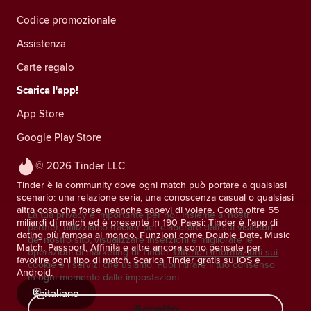
Codice promozionale
Assistenza
Carte regalo
Scarica l'app!
App Store
Google Play Store
© 2026 Tinder LLC
Tinder è la community dove ogni match può portare a qualsiasi
scenario: una relazione seria, una conoscenza casual o qualsiasi
altra cosa che forse neanche sapevi di volere. Conta oltre 55
La tua privacy è importante per noi. Insieme ai nostri
miliardi di match ed è presente in 190 Paesi: Tinder è l'app di
partner, utilizziamo tracker per elaborare dati sui visitatori
dating più famosa al mondo. Funzioni come Double Date, Music
del nostro sito, visualizzare inserzioni e migliorare le
Match, Passport, Affinità e altre ancora sono pensate per
operazioni di marketing di Tinder.
Ulteriori informazioni sui
favorire ogni tipo di match. Scarica Tinder gratis su iOS e
cookie e i servizi che usiamo.
Puoi ritirare il tuo consenso
Android.
in ogni momento dalle impostazioni.
italiano
Accetto