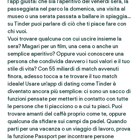
l'app giusta: che sia l'aperitivo del venerdì sera, la
passeggiata nel parco la domenica, una visita al
museo o una serata passata a ballare in spiaggia…
su Tinder puoi parlare di ciò che ti piace fare con
chi vuoi.
Vuoi trovare qualcunə con cui uscire insieme la
sera? Magari per un film, una cena o anche un
semplice aperitivo? Oppure vuoi conoscere una
persona che condivida davvero i tuoi valori e il tuo
stile di vita? Con 55 miliardi di match avvenuti
finora, adesso tocca a te trovare il tuo match
ideale! Usare un'app di dating come Tinder è
diventato ancora più semplice: ci sono un sacco di
funzioni pensate per metterti in contatto con tutte
le persone che ti piacciono o a cui tu piaci. Puoi
trovare amanti del caffè proprio come te, oppure
qualcunə da sfidare sui campi da padel. Quando
parti per una vacanza o un viaggio di lavoro, prova
la funzione Passport per incontrare persone