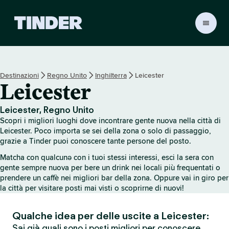
H
o
m
e
d
Destinazioni
Regno Unito
Inghilterra
Leicester
i
Leicester
T
i
n
Leicester, Regno Unito
d
Scopri i migliori luoghi dove incontrare gente nuova nella città di
e
Leicester. Poco importa se sei della zona o solo di passaggio,
r
grazie a Tinder puoi conoscere tante persone del posto.
Matcha con qualcunə con i tuoi stessi interessi, esci la sera con
gente sempre nuova per bere un drink nei locali più frequentati o
prendere un caffè nei migliori bar della zona. Oppure vai in giro per
la città per visitare posti mai visti o scoprirne di nuovi!
Qualche idea per delle uscite a Leicester:
Sai già quali sono i posti migliori per conoscere