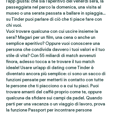
l'app giusta: che sia l'aperitivo del venerdì sera, la
passeggiata nel parco la domenica, una visita al
museo o una serata passata a ballare in spiaggia…
su Tinder puoi parlare di ciò che ti piace fare con
chi vuoi.
Vuoi trovare qualcunə con cui uscire insieme la
sera? Magari per un film, una cena o anche un
semplice aperitivo? Oppure vuoi conoscere una
persona che condivida davvero i tuoi valori e il tuo
stile di vita? Con 55 miliardi di match avvenuti
finora, adesso tocca a te trovare il tuo match
ideale! Usare un'app di dating come Tinder è
diventato ancora più semplice: ci sono un sacco di
funzioni pensate per metterti in contatto con tutte
le persone che ti piacciono o a cui tu piaci. Puoi
trovare amanti del caffè proprio come te, oppure
qualcunə da sfidare sui campi da padel. Quando
parti per una vacanza o un viaggio di lavoro, prova
la funzione Passport per incontrare persone