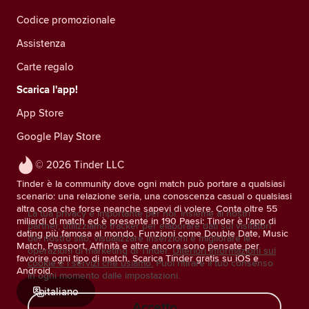
Codice promozionale
Assistenza
Carte regalo
Scarica l'app!
App Store
Google Play Store
© 2026 Tinder LLC
Tinder è la community dove ogni match può portare a qualsiasi
scenario: una relazione seria, una conoscenza casual o qualsiasi
altra cosa che forse neanche sapevi di volere. Conta oltre 55
La tua privacy è importante per noi. Insieme ai nostri
miliardi di match ed è presente in 190 Paesi: Tinder è l'app di
partner, utilizziamo tracker per elaborare dati sui visitatori
dating più famosa al mondo. Funzioni come Double Date, Music
del nostro sito, visualizzare inserzioni e migliorare le
Match, Passport, Affinità e altre ancora sono pensate per
operazioni di marketing di Tinder.
Ulteriori informazioni sui
favorire ogni tipo di match. Scarica Tinder gratis su iOS e
cookie e i servizi che usiamo.
Puoi ritirare il tuo consenso
Android.
in ogni momento dalle impostazioni.
italiano
Accetto