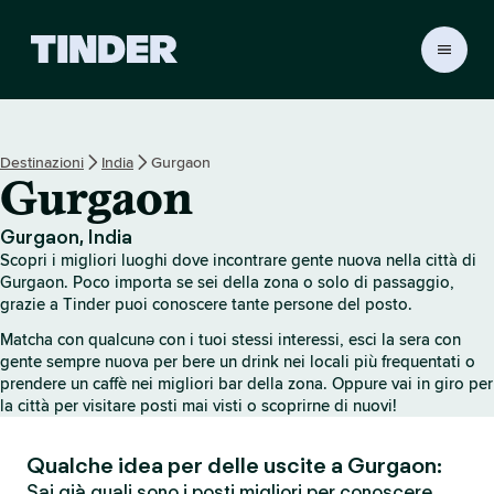
H
o
m
e
d
Destinazioni
India
Gurgaon
i
Gurgaon
T
i
n
Gurgaon, India
d
Scopri i migliori luoghi dove incontrare gente nuova nella città di
e
Gurgaon. Poco importa se sei della zona o solo di passaggio,
r
grazie a Tinder puoi conoscere tante persone del posto.
Matcha con qualcunə con i tuoi stessi interessi, esci la sera con
gente sempre nuova per bere un drink nei locali più frequentati o
prendere un caffè nei migliori bar della zona. Oppure vai in giro per
la città per visitare posti mai visti o scoprirne di nuovi!
Qualche idea per delle uscite a Gurgaon:
Sai già quali sono i posti migliori per conoscere