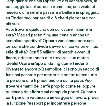
l'app giusta: che sia l'aperitivo del venerdì sera, la
passeggiata nel parco la domenica, una visita al
museo o una serata passata a ballare in spiaggia…
su Tinder puoi parlare di ciò che ti piace fare con
chi vuoi.
Vuoi trovare qualcunə con cui uscire insieme la
sera? Magari per un film, una cena o anche un
semplice aperitivo? Oppure vuoi conoscere una
persona che condivida davvero i tuoi valori e il tuo
stile di vita? Con 55 miliardi di match avvenuti
finora, adesso tocca a te trovare il tuo match
ideale! Usare un'app di dating come Tinder è
diventato ancora più semplice: ci sono un sacco di
funzioni pensate per metterti in contatto con tutte
le persone che ti piacciono o a cui tu piaci. Puoi
trovare amanti del caffè proprio come te, oppure
qualcunə da sfidare sui campi da padel. Quando
parti per una vacanza o un viaggio di lavoro, prova
la funzione Passport per incontrare persone