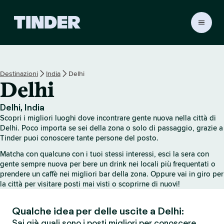
H
o
m
e
d
Destinazioni
India
Delhi
i
Delhi
T
i
n
Delhi, India
d
Scopri i migliori luoghi dove incontrare gente nuova nella città di
e
Delhi. Poco importa se sei della zona o solo di passaggio, grazie a
r
Tinder puoi conoscere tante persone del posto.
Matcha con qualcunə con i tuoi stessi interessi, esci la sera con
gente sempre nuova per bere un drink nei locali più frequentati o
prendere un caffè nei migliori bar della zona. Oppure vai in giro per
la città per visitare posti mai visti o scoprirne di nuovi!
Qualche idea per delle uscite a Delhi:
Sai già quali sono i posti migliori per conoscere