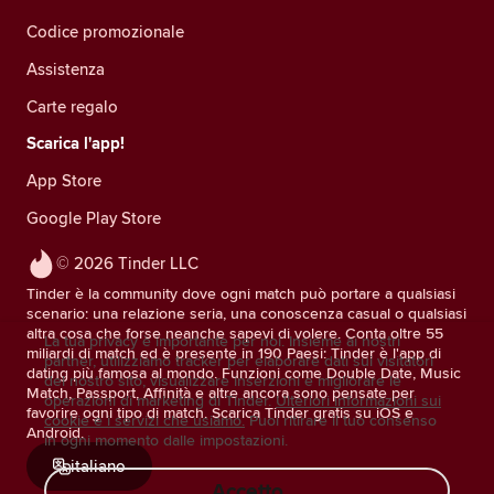
Codice promozionale
Assistenza
Carte regalo
Scarica l'app!
App Store
Google Play Store
© 2026 Tinder LLC
Tinder è la community dove ogni match può portare a qualsiasi
scenario: una relazione seria, una conoscenza casual o qualsiasi
altra cosa che forse neanche sapevi di volere. Conta oltre 55
La tua privacy è importante per noi. Insieme ai nostri
miliardi di match ed è presente in 190 Paesi: Tinder è l'app di
partner, utilizziamo tracker per elaborare dati sui visitatori
dating più famosa al mondo. Funzioni come Double Date, Music
del nostro sito, visualizzare inserzioni e migliorare le
Match, Passport, Affinità e altre ancora sono pensate per
operazioni di marketing di Tinder.
Ulteriori informazioni sui
favorire ogni tipo di match. Scarica Tinder gratis su iOS e
cookie e i servizi che usiamo.
Puoi ritirare il tuo consenso
Android.
in ogni momento dalle impostazioni.
italiano
Accetto