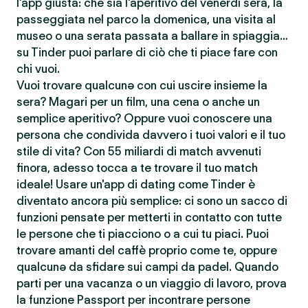
l'app giusta: che sia l'aperitivo del venerdì sera, la
passeggiata nel parco la domenica, una visita al
museo o una serata passata a ballare in spiaggia…
su Tinder puoi parlare di ciò che ti piace fare con
chi vuoi.
Vuoi trovare qualcunə con cui uscire insieme la
sera? Magari per un film, una cena o anche un
semplice aperitivo? Oppure vuoi conoscere una
persona che condivida davvero i tuoi valori e il tuo
stile di vita? Con 55 miliardi di match avvenuti
finora, adesso tocca a te trovare il tuo match
ideale! Usare un'app di dating come Tinder è
diventato ancora più semplice: ci sono un sacco di
funzioni pensate per metterti in contatto con tutte
le persone che ti piacciono o a cui tu piaci. Puoi
trovare amanti del caffè proprio come te, oppure
qualcunə da sfidare sui campi da padel. Quando
parti per una vacanza o un viaggio di lavoro, prova
la funzione Passport per incontrare persone