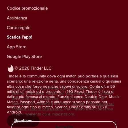
Codice promozionale
Assistenza
Carte regalo
Scarica l'app!
App Store
Google Play Store
© 2026 Tinder LLC
Tinder è la community dove ogni match può portare a qualsiasi
scenario: una relazione seria, una conoscenza casual o qualsiasi
altra cosa che forse neanche sapevi di volere. Conta oltre 55
La tua privacy è importante per noi. Insieme ai nostri
miliardi di match ed è presente in 190 Paesi: Tinder è l'app di
partner, utilizziamo tracker per elaborare dati sui visitatori
dating più famosa al mondo. Funzioni come Double Date, Music
del nostro sito, visualizzare inserzioni e migliorare le
Match, Passport, Affinità e altre ancora sono pensate per
operazioni di marketing di Tinder.
Ulteriori informazioni sui
favorire ogni tipo di match. Scarica Tinder gratis su iOS e
cookie e i servizi che usiamo.
Puoi ritirare il tuo consenso
Android.
in ogni momento dalle impostazioni.
italiano
Accetto