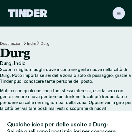
H
o
m
e
d
Destinazioni
India
Durg
i
Durg
T
i
n
Durg, India
d
Scopri i migliori luoghi dove incontrare gente nuova nella città di
e
Durg. Poco importa se sei della zona o solo di passaggio, grazie a
r
Tinder puoi conoscere tante persone del posto.
Matcha con qualcunə con i tuoi stessi interessi, esci la sera con
gente sempre nuova per bere un drink nei locali più frequentati o
prendere un caffè nei migliori bar della zona. Oppure vai in giro per
la città per visitare posti mai visti o scoprirne di nuovi!
Qualche idea per delle uscite a Durg:
Sai già quali sono i posti migliori per conoscere