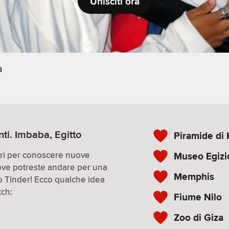
Unisciti ora
a
ti. Imbaba, Egitto
Piramide di
iori per conoscere nuove
Museo Egizi
ove potreste andare per una
Memphis
co Tinder! Ecco qualche idea
tch:
Fiume Nilo
Zoo di Giza