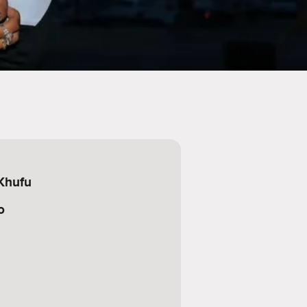
 Khufu
o