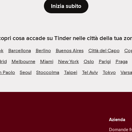
Inizia subito
opri cosa accade su Tinder nelle città della tua zo
ok
Barcellona
Berlino
Buenos Aires
Città del Capo
Co
rid
Melbourne
Miami
New York
Oslo
Parigi
Praga
n Paolo
Seoul
Stoccolma
Taipei
Tel Aviv
Tokyo
Varsa
Azienda
Domande fr