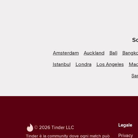
Sc
Amsterdam
Auckland
Bali
Bangk
Istanbul
Londra
Los Angeles
Mad
Sa
Legale
© 2026 Tinder LLC
Privacy
Tinder è la community dove ogni match può