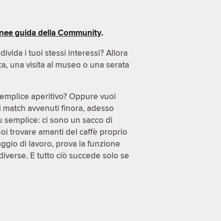
inee guida della Community
.
ida i tuoi stessi interessi? Allora
ca, una visita al museo o una serata
semplice aperitivo? Oppure vuoi
di match avvenuti finora, adesso
ù semplice: ci sono un sacco di
uoi trovare amanti del caffè proprio
gio di lavoro, prova la funzione
diverse. E tutto ciò succede solo se