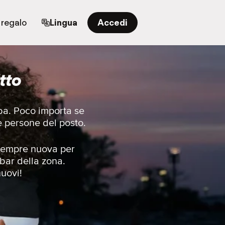
 regalo
Lingua
Accedi
tto
aba. Poco importa se
e persone del posto.
e sempre nuova per
 bar della zona.
nuovi!