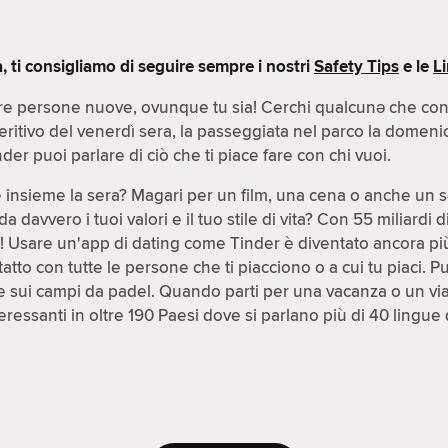
ti consigliamo di seguire sempre i nostri
Safety Tips
e le
L
e persone nuove, ovunque tu sia! Cerchi qualcunə che condiv
peritivo del venerdì sera, la passeggiata nel parco la domeni
der puoi parlare di ciò che ti piace fare con chi vuoi.
e insieme la sera? Magari per un film, una cena o anche un 
avvero i tuoi valori e il tuo stile di vita? Con 55 miliardi 
le! Usare un'app di dating come Tinder è diventato ancora pi
atto con tutte le persone che ti piacciono o a cui tu piaci. P
 sui campi da padel. Quando parti per una vacanza o un viag
ressanti in oltre 190 Paesi dove si parlano più di 40 lingue 