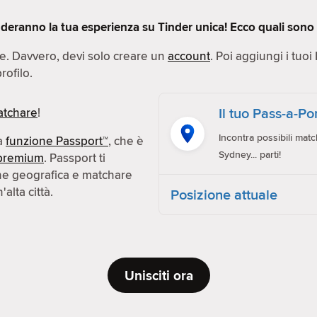
deranno la tua esperienza su Tinder unica! Ecco quali sono q
ce. Davvero, devi solo creare un
account
. Poi aggiungi i tuoi
rofilo.
Il tuo Pass-a-P
tchare
!
Incontra possibili matc
la
funzione Passport™
, che è
Sydney... parti!
premium
. Passport ti
one geografica e matchare
alta città.
Posizione attuale
Unisciti ora