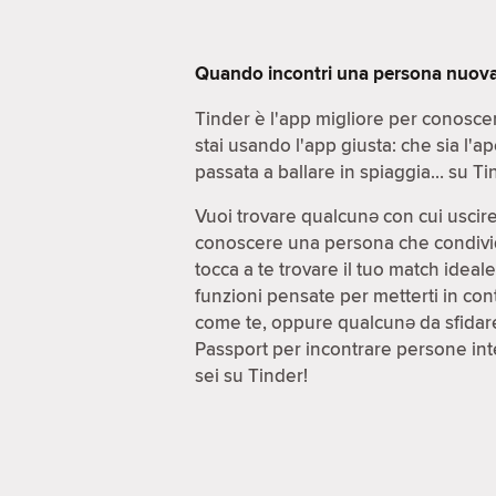
Quando incontri una persona nuova, 
Tinder è l'app migliore per conoscer
stai usando l'app giusta: che sia l'a
passata a ballare in spiaggia… su Tin
Vuoi trovare qualcunə con cui uscir
conoscere una persona che condivida d
tocca a te trovare il tuo match idea
funzioni pensate per metterti in cont
come te, oppure qualcunə da sfidare
Passport per incontrare persone inte
sei su Tinder!