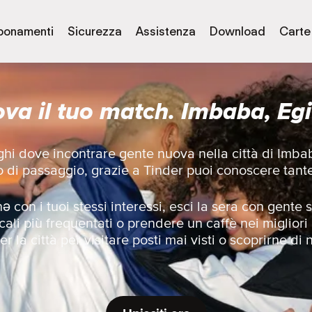
bonamenti
Sicurezza
Assistenza
Download
Carte
ova il tuo match. Imbaba, Egi
uoghi dove incontrare gente nuova nella città di Imb
lo di passaggio, grazie a Tinder puoi conoscere tant
 con i tuoi stessi interessi, esci la sera con gent
cali più frequentati o prendere un caffè nei migliori
r la città per visitare posti mai visti o scoprirne di 