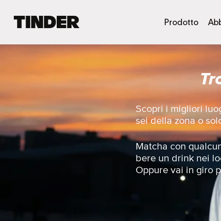
H
Prodotto
Ab
o
m
e
d
Tr
i
T
i
n
Scopri i migliori l
d
sei della zona o so
e
r
Matcha con qualcunə
bere un drink nei lo
Oppure vai in giro pe