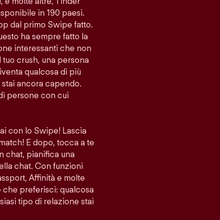
i, e molte altre, Tinder
sponibile in 190 paesi.
app dal primo Swipe fatto.
uesto ha sempre fatto la
sone interessanti che non
l tuo crush, una persona
venta qualcosa di più
lo stai ancora capendo.
di persone con cui
vai con lo Swipe! Lascia
 match! E dopo, tocca a te
n chat, pianifica una
ella chat. Con funzioni
port, Affinità e molte
ne che preferisci: qualcosa
iasi tipo di relazione stai