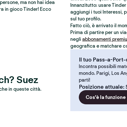
e persone, ma non hai idea
Innanzitutto: usare Tinde
a in gioco Tinder! Ecco
aggiungi i tuoi Interessi, 
sul tuo profilo.
Fatto ciò, è arrivato il m
Prima di partire per un vi
negli
abbonamenti premi
geografica e matchare con 
Il tuo Pass-a-Port
Incontra possibili match
mondo. Parigi, Los An
tch? Suez
parti!
Posizione attuale
:
che in queste città.
Cos'è la funzione