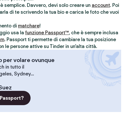
r è semplice. Davvero, devi solo creare un
account
. Poi
parla di te scrivendo la tua bio e carica le foto che vuoi
omento di
matchare
!
aggio usa la
funzione Passport™
, che è sempre inclusa
um
. Passport ti permette di cambiare la tua posizione
le persone attive su Tinder in un'alta città.
-o per volare ovunque
 in tutto il
geles, Sydney...
Suez
 Passport?