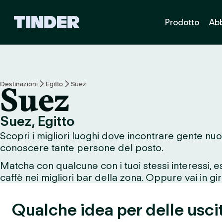
H
Prodotto
Ab
o
m
e
d
i
T
Destinazioni
Egitto
Suez
Suez
i
n
d
Suez, Egitto
e
Scopri i migliori luoghi dove incontrare gente nuo
r
conoscere tante persone del posto.
Matcha con qualcunə con i tuoi stessi interessi, 
caffè nei migliori bar della zona. Oppure vai in giro
Qualche idea per delle usci