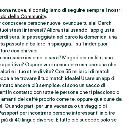
ona nuova, ti consigliamo di seguire sempre i nostri
ida della Community
.
er conoscere persone nuove, ovunque tu sia! Cerchi
uoi stessi interessi? Allora stai usando l'app giusta:
nerdì sera, la passeggiata nel parco la domenica, una
ata passata a ballare in spiaggia… su Tinder puoi
 fare con chi vuoi.
cui uscire insieme la sera? Magari per un film, una
 aperitivo? Oppure vuoi conoscere una persona che
lori e il tuo stile di vita? Con 55 miliardi di match
cca a te trovare il tuo match ideale! Usare un'app di
ntato ancora più semplice: ci sono un sacco di
rti in contatto con tutte le persone che ti piacciono o
re amanti del caffè proprio come te, oppure qualcunə da
l. Quando parti per una vacanza o un viaggio di
Passport per incontrare persone interessanti in oltre
più di 40 lingue diverse. E tutto ciò succede solo se