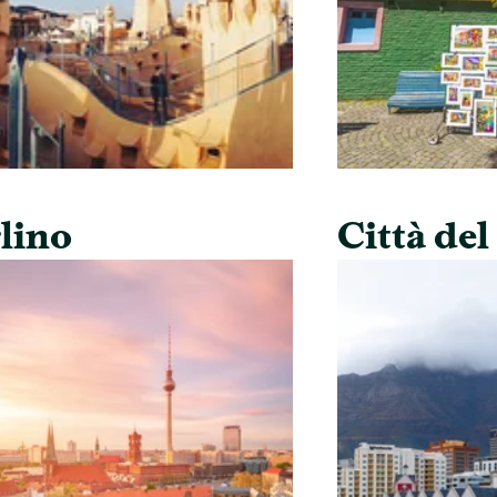
lino
Città de