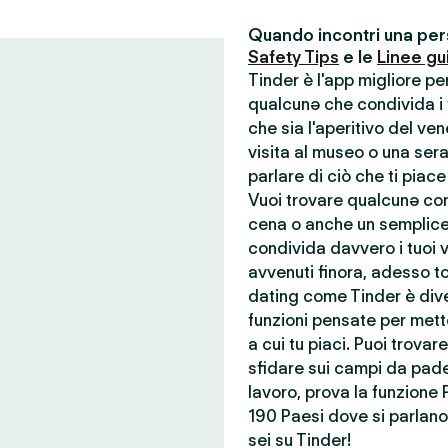
Quando incontri una pers
Safety Tips
e le
Linee gu
Tinder è l'app migliore p
qualcunə che condivida i t
che sia l'aperitivo del ve
visita al museo o una ser
parlare di ciò che ti piace
Vuoi trovare qualcunə con 
cena o anche un semplice
condivida davvero i tuoi va
avvenuti finora, adesso to
dating come Tinder è dive
funzioni pensate per mette
a cui tu piaci. Puoi trova
sfidare sui campi da pade
lavoro, prova la funzione 
190 Paesi dove si parlano 
sei su Tinder!