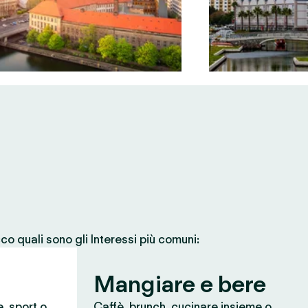
co quali sono gli Interessi più comuni:
Mangiare e bere
e, sport o
Caffè, brunch, cucinare insieme o