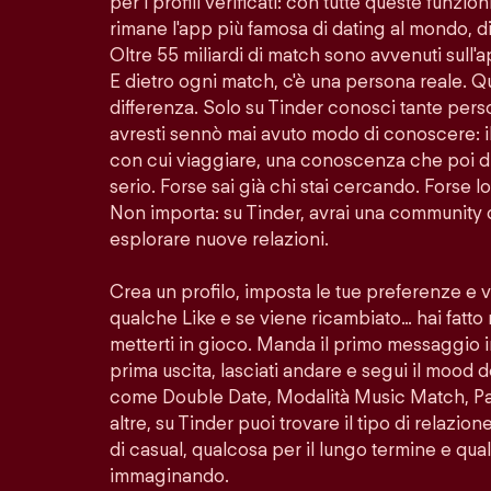
per i profili verificati: con tutte queste funzion
rimane l'app più famosa di dating al mondo, di
Oltre 55 miliardi di match sono avvenuti sull'
E dietro ogni match, c'è una persona reale. Q
differenza. Solo su Tinder conosci tante per
avresti sennò mai avuto modo di conoscere: i
con cui viaggiare, una conoscenza che poi di
serio. Forse sai già chi stai cercando. Forse 
Non importa: su Tinder, avrai una community 
esplorare nuove relazioni.
Crea un profilo, imposta le tue preferenze e 
qualche Like e se viene ricambiato… hai fatto
metterti in gioco. Manda il primo messaggio i
prima uscita, lasciati andare e segui il mood d
come Double Date, Modalità Music Match, Pass
altre, su Tinder puoi trovare il tipo di relazio
di casual, qualcosa per il lungo termine e quals
immaginando.