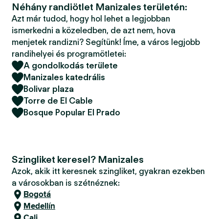
Néhány randiötlet Manizales területén:
Azt már tudod, hogy hol lehet a legjobban
ismerkedni a közeledben, de azt nem, hova
menjetek randizni? Segítünk! Íme, a város legjobb
randihelyei és programötletei:
A gondolkodás területe
Manizales katedrális
Bolivar plaza
Torre de El Cable
Bosque Popular El Prado
Szingliket keresel? Manizales
Azok, akik itt keresnek szingliket, gyakran ezekben
a városokban is szétnéznek:
Bogotá
Medellín
Cali