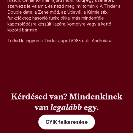
match. Onnantól már rajtad múlik. Küldj egy üzenetet,
szervezz le valamit, és nézd meg, mi történik. A Tinder a
Double date, a Zene mód, az Útlevél, a Kémia stb.
funkciókhoz hasonló funkciókkal más mindenféle
kapcsolódásra készült: lazára, komolyra vagy a kettő
közötti bármire.
Töltsd le ingyen a Tinder appot iOS-re és Androidra.
Kérdésed van? Mindenkinek
van
legalább
egy.
GYIK felkeresése