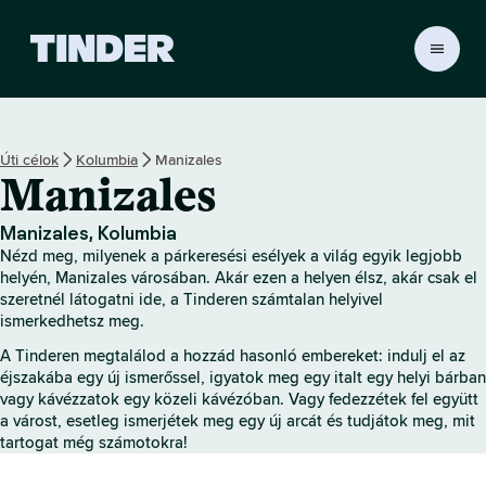
T
i
n
d
e
Úti célok
Kolumbia
Manizales
r
Manizales
K
e
z
Manizales, Kolumbia
d
Nézd meg, milyenek a párkeresési esélyek a világ egyik legjobb
ő
helyén, Manizales városában. Akár ezen a helyen élsz, akár csak el
o
szeretnél látogatni ide, a Tinderen számtalan helyivel
ismerkedhetsz meg.
l
d
A Tinderen megtalálod a hozzád hasonló embereket: indulj el az
a
éjszakába egy új ismerőssel, igyatok meg egy italt egy helyi bárban
l
vagy kávézzatok egy közeli kávézóban. Vagy fedezzétek fel együtt
a várost, esetleg ismerjétek meg egy új arcát és tudjátok meg, mit
tartogat még számotokra!