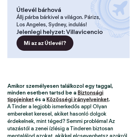
Útlevél bárhová
Állj párba bárkivel a világon. Párizs,
Los Angeles, Sydney, indulás!
Jelenlegi helyzet
:
Villavicencio
Mi az az Útlevél?
Amikor személyesen találkozol egy taggal,
minden esetben tartsd be a
Biztonsági
tippjeinket
és a
Közösségi irányelveinket
.
A Tinder a legjobb ismerkedős app! Olyan
embereket keresel, akiket hasonló dolgok
érdekelnek, mint téged? Semmi probléma! Az
utazástól a zenei ízlésig a Tinderen biztosan
megtalálod azokat, akikkel elcseveghetsz azokról