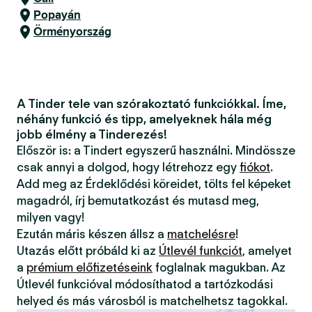
Popayán
Örményország
A Tinder tele van szórakoztató funkciókkal. Íme,
néhány funkció és tipp, amelyeknek hála még
jobb élmény a Tinderezés!
Először is: a Tindert egyszerű használni. Mindössze
csak annyi a dolgod, hogy létrehozz egy
fiókot
.
Add meg az Érdeklődési köreidet, tölts fel képeket
magadról, írj bemutatkozást és mutasd meg,
milyen vagy!
Ezután máris készen állsz a
matchelésre
!
Utazás előtt próbáld ki az
Útlevél funkciót
, amelyet
a
prémium előfizetéseink
foglalnak magukban. Az
Útlevél funkcióval módosíthatod a tartózkodási
helyed és más városból is matchelhetsz tagokkal.