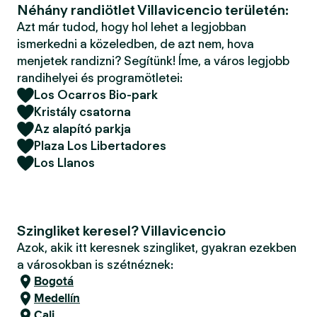
Néhány randiötlet Villavicencio területén:
Azt már tudod, hogy hol lehet a legjobban
ismerkedni a közeledben, de azt nem, hova
menjetek randizni? Segítünk! Íme, a város legjobb
randihelyei és programötletei:
Los Ocarros Bio-park
Kristály csatorna
Az alapító parkja
Plaza Los Libertadores
Los Llanos
Szingliket keresel? Villavicencio
Azok, akik itt keresnek szingliket, gyakran ezekben
a városokban is szétnéznek:
Bogotá
Medellín
Cali