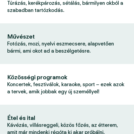
Túrázás, kerékpározás, sétálás, bármilyen okból a
szabadban tartózkodás.
Művészet
Fotózás, mozi, nyelvi eszmecsere, alapvetően
bármi, ami okot ad a beszélgetésre.
Közösségi programok
Koncertek, fesztiválok, karaoke, sport – ezek azok
a tervek, amik jobbak egy új személlyel!
Étel és ital
Kávézás, villásreggeli, közös főzés, az étterem,
amit már mindenki régóta ki akar próbálni.