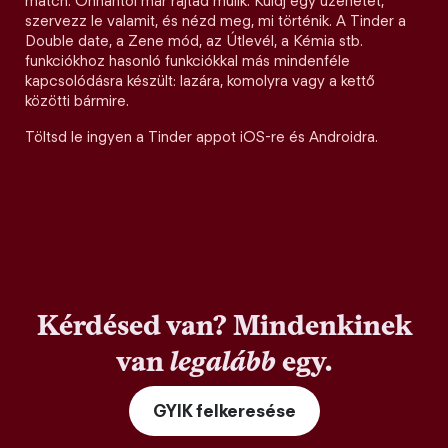
match. Onnantól már rajtad múlik. Küldj egy üzenetet,
szervezz le valamit, és nézd meg, mi történik. A Tinder a
Double date, a Zene mód, az Útlevél, a Kémia stb.
funkciókhoz hasonló funkciókkal más mindenféle
kapcsolódásra készült: lazára, komolyra vagy a kettő
közötti bármire.
Töltsd le ingyen a Tinder appot iOS-re és Androidra.
Kérdésed van? Mindenkinek
van
legalább
egy.
GYIK felkeresése