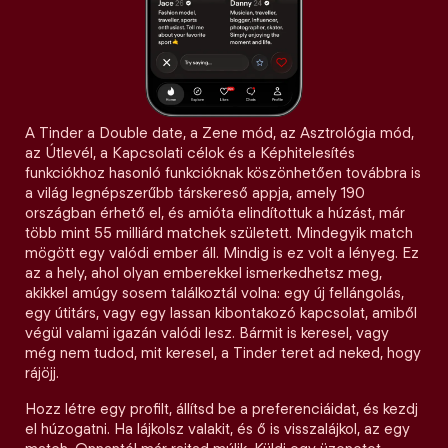
A Tinder a Double date, a Zene mód, az Asztrológia mód,
az Útlevél, a Kapcsolati célok és a Képhitelesítés
funkciókhoz hasonló funkcióknak köszönhetően továbbra is
a világ legnépszerűbb társkereső appja, amely 190
országban érhető el, és amióta elindítottuk a húzást, már
több mint 55 milliárd matchek született. Mindegyik match
mögött egy valódi ember áll. Mindig is ez volt a lényeg. Ez
az a hely, ahol olyan emberekkel ismerkedhetsz meg,
akikkel amúgy sosem találkoztál volna: egy új fellángolás,
egy útitárs, vagy egy lassan kibontakozó kapcsolat, amiből
végül valami igazán valódi lesz. Bármit is keresel, vagy
még nem tudod, mit keresel, a Tinder teret ad neked, hogy
rájöjj.
Hozz létre egy profilt, állítsd be a preferenciáidat, és kezdj
el húzogatni. Ha lájkolsz valakit, és ő is visszalájkol, az egy