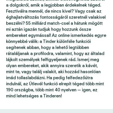
a dolgokról, amik a legjobban érdekelnek téged.
Fesztiválra mennél, de nincs kivel? Vagy csak az
éghajlatváltozás fontosságáról szeretnél valakivel
beszélni? 55 milliárd match-csel a hátunk mögött
mi aztán igazán tudjuk hogy hozzunk össze
embereket egymással! Az online ismerkedés egyre
könnyebbé válik: a Tinder különféle funkciói
segítenek abban, hogy a lehető legtöbben
rátaláljanak a profilodra, valamint, hogy az általad
lájkolt személyek felfigyeljenek rád. Ismerj meg
olyan embereket, akik annyira szeretik a kávét,
mint te, vagy találj valakit, aki hozzád hasonlóan
imád tollaslabdázni. Ha pedig felfedezőútra
indulnál, az Útlevél funkció elrepít téged több mint
190 országba, több mint 40 nyelven — igen, ez
mind lehetséges a Tinderen!