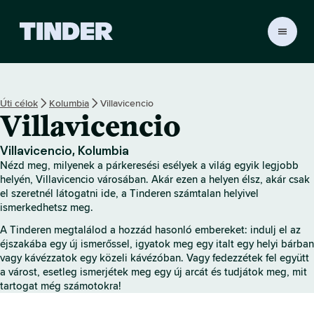
T
i
n
d
e
Úti célok
Kolumbia
Villavicencio
r
Villavicencio
K
e
z
Villavicencio, Kolumbia
d
Nézd meg, milyenek a párkeresési esélyek a világ egyik legjobb
ő
helyén, Villavicencio városában. Akár ezen a helyen élsz, akár csak
o
el szeretnél látogatni ide, a Tinderen számtalan helyivel
ismerkedhetsz meg.
l
d
A Tinderen megtalálod a hozzád hasonló embereket: indulj el az
a
éjszakába egy új ismerőssel, igyatok meg egy italt egy helyi bárban
l
vagy kávézzatok egy közeli kávézóban. Vagy fedezzétek fel együtt
a várost, esetleg ismerjétek meg egy új arcát és tudjátok meg, mit
tartogat még számotokra!