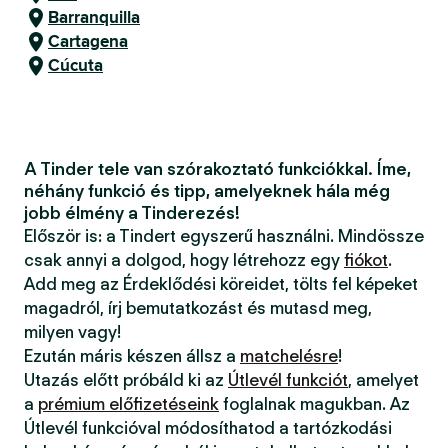
Barranquilla
Cartagena
Cúcuta
A Tinder tele van szórakoztató funkciókkal. Íme,
néhány funkció és tipp, amelyeknek hála még
jobb élmény a Tinderezés!
Először is: a Tindert egyszerű használni. Mindössze
csak annyi a dolgod, hogy létrehozz egy
fiókot
.
Add meg az Érdeklődési köreidet, tölts fel képeket
magadról, írj bemutatkozást és mutasd meg,
milyen vagy!
Ezután máris készen állsz a
matchelésre
!
Utazás előtt próbáld ki az
Útlevél funkciót
, amelyet
a
prémium előfizetéseink
foglalnak magukban. Az
Útlevél funkcióval módosíthatod a tartózkodási