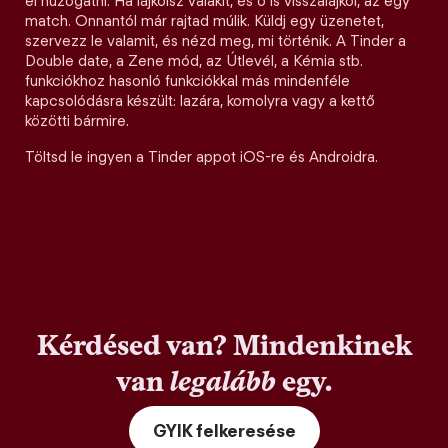
el húzogatni. Ha lájkolsz valakit, és ő is visszalájkol, az egy
match. Onnantól már rajtad múlik. Küldj egy üzenetet,
szervezz le valamit, és nézd meg, mi történik. A Tinder a
Double date, a Zene mód, az Útlevél, a Kémia stb.
funkciókhoz hasonló funkciókkal más mindenféle
kapcsolódásra készült: lazára, komolyra vagy a kettő
közötti bármire.
Töltsd le ingyen a Tinder appot iOS-re és Androidra.
Kérdésed van? Mindenkinek
van
legalább
egy.
GYIK felkeresése