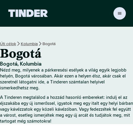
T
i
n
d
e
Úti célok
Kolumbia
Bogotá
r
Bogotá
K
e
z
Bogotá, Kolumbia
d
Nézd meg, milyenek a párkeresési esélyek a világ egyik legjobb
ő
helyén, Bogotá városában. Akár ezen a helyen élsz, akár csak el
o
szeretnél látogatni ide, a Tinderen számtalan helyivel
ismerkedhetsz meg.
l
d
A Tinderen megtalálod a hozzád hasonló embereket: indulj el az
a
éjszakába egy új ismerőssel, igyatok meg egy italt egy helyi bárban
l
vagy kávézzatok egy közeli kávézóban. Vagy fedezzétek fel együtt
a várost, esetleg ismerjétek meg egy új arcát és tudjátok meg, mit
tartogat még számotokra!