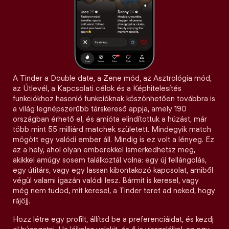
A Tinder a Double date, a Zene mód, az Asztrológia mód,
az Útlevél, a Kapcsolati célok és a Képhitelesítés
funkciókhoz hasonló funkcióknak köszönhetően továbbra is
a világ legnépszerűbb társkereső appja, amely 190
országban érhető el, és amióta elindítottuk a húzást, már
több mint 55 milliárd matchek született. Mindegyik match
mögött egy valódi ember áll. Mindig is ez volt a lényeg. Ez
az a hely, ahol olyan emberekkel ismerkedhetsz meg,
akikkel amúgy sosem találkoztál volna: egy új fellángolás,
egy útitárs, vagy egy lassan kibontakozó kapcsolat, amiből
végül valami igazán valódi lesz. Bármit is keresel, vagy
még nem tudod, mit keresel, a Tinder teret ad neked, hogy
rájöjj.
Hozz létre egy profilt, állítsd be a preferenciáidat, és kezdj