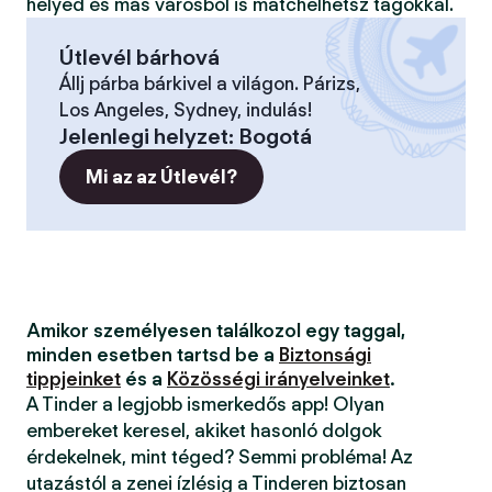
helyed és más városból is matchelhetsz tagokkal.
Útlevél bárhová
Állj párba bárkivel a világon. Párizs,
Los Angeles, Sydney, indulás!
Jelenlegi helyzet
:
Bogotá
Mi az az Útlevél?
Amikor személyesen találkozol egy taggal,
minden esetben tartsd be a
Biztonsági
tippjeinket
és a
Közösségi irányelveinket
.
A Tinder a legjobb ismerkedős app! Olyan
embereket keresel, akiket hasonló dolgok
érdekelnek, mint téged? Semmi probléma! Az
utazástól a zenei ízlésig a Tinderen biztosan