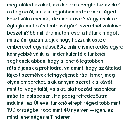
megtalálod azokat, akikkel elcseveghetsz azokról
a dolgokról, amik a legjobban érdekelnek téged.
Fesztiválra mennél, de nincs kivel? Vagy csak az
éghajlatváltozás fontosságáról szeretnél valakivel
beszélni? 55 milliárd match-csel a hátunk mögött
mi aztán igazán tudjuk hogy hozzunk össze
embereket egymással! Az online ismerkedés egyre
könnyebbé válik: a Tinder különféle funkciói
segítenek abban, hogy a lehető legtöbben
rátaláljanak a profilodra, valamint, hogy az általad
lájkolt személyek felfigyeljenek rád. Ismerj meg
olyan embereket, akik annyira szeretik a kávét,
mint te, vagy találj valakit, aki hozzád hasonlóan
imád tollaslabdázni. Ha pedig felfedezőútra
indulnál, az Útlevél funkció elrepít téged több mint
190 országba, több mint 40 nyelven — igen, ez
mind lehetséges a Tinderen!