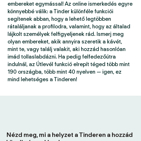
embereket egymással! Az online ismerkedés egyre
könnyebbé válik: a Tinder különféle funkciói
segítenek abban, hogy a lehető legtöbben
rátaláljanak a profilodra, valamint, hogy az általad
lájkolt személyek felfigyeljenek rád. Ismerj meg
olyan embereket, akik annyira szeretik a kávét,
mint te, vagy találj valakit, aki hozzád hasonlóan
imád tollaslabdázni. Ha pedig felfedezőútra
indulnál, az Útlevél funkció elrepít téged több mint
190 országba, több mint 40 nyelven — igen, ez
mind lehetséges a Tinderen!
Nézd meg, mi a helyzet a Tinderen a hozzád