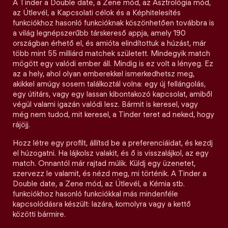
A Tinder a Double date, a Zene mód, az Asztrológia mód,
az Útlevél, a Kapcsolati célok és a Képhitelesítés
funkciókhoz hasonló funkcióknak köszönhetően továbbra is
a világ legnépszerűbb társkereső appja, amely 190
országban érhető el, és amióta elindítottuk a húzást, már
több mint 55 milliárd matchek született. Mindegyik match
mögött egy valódi ember áll. Mindig is ez volt a lényeg. Ez
az a hely, ahol olyan emberekkel ismerkedhetsz meg,
akikkel amúgy sosem találkoztál volna: egy új fellángolás,
egy útitárs, vagy egy lassan kibontakozó kapcsolat, amiből
végül valami igazán valódi lesz. Bármit is keresel, vagy
még nem tudod, mit keresel, a Tinder teret ad neked, hogy
rájöjj.
Hozz létre egy profilt, állítsd be a preferenciáidat, és kezdj
el húzogatni. Ha lájkolsz valakit, és ő is visszalájkol, az egy
match. Onnantól már rajtad múlik. Küldj egy üzenetet,
szervezz le valamit, és nézd meg, mi történik. A Tinder a
Double date, a Zene mód, az Útlevél, a Kémia stb.
funkciókhoz hasonló funkciókkal más mindenféle
kapcsolódásra készült: lazára, komolyra vagy a kettő
közötti bármire.