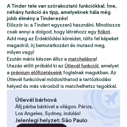
A Tinder tele van szórakoztató funkciókkal. Íme,
néhány funkció és tipp, amelyeknek hála még
jobb élmény a Tinderezés!
Először is: a Tindert egyszerű használni. Mindössze
csak annyi a dolgod, hogy létrehozz egy
fiókot
.
Add meg az Érdeklődési köreidet, tölts fel képeket
magadról, írj bemutatkozást és mutasd meg,
milyen vagy!
Ezután máris készen állsz a
matchelésre
!
Utazás előtt próbáld ki az
Útlevél funkciót
, amelyet
a
prémium előfizetéseink
foglalnak magukban. Az
Útlevél funkcióval módosíthatod a tartózkodási
helyed és más városból is matchelhetsz tagokkal.
Útlevél bárhová
Állj párba bárkivel a világon. Párizs,
Los Angeles, Sydney, indulás!
Jelenlegi helyzet
:
São Paulo