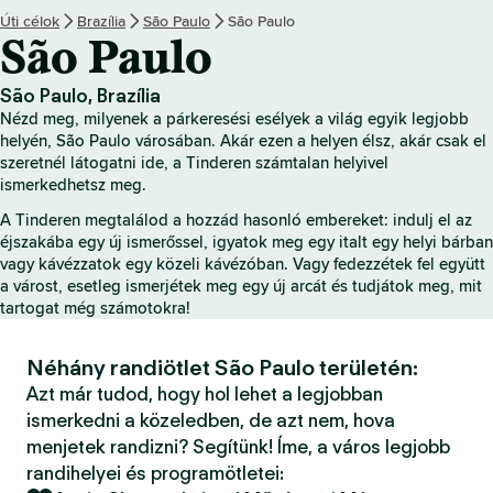
Úti célok
Brazília
São Paulo
São Paulo
São Paulo
São Paulo, Brazília
Nézd meg, milyenek a párkeresési esélyek a világ egyik legjobb
helyén, São Paulo városában. Akár ezen a helyen élsz, akár csak el
szeretnél látogatni ide, a Tinderen számtalan helyivel
ismerkedhetsz meg.
A Tinderen megtalálod a hozzád hasonló embereket: indulj el az
éjszakába egy új ismerőssel, igyatok meg egy italt egy helyi bárban
vagy kávézzatok egy közeli kávézóban. Vagy fedezzétek fel együtt
a várost, esetleg ismerjétek meg egy új arcát és tudjátok meg, mit
tartogat még számotokra!
Néhány randiötlet São Paulo területén:
Azt már tudod, hogy hol lehet a legjobban
ismerkedni a közeledben, de azt nem, hova
menjetek randizni? Segítünk! Íme, a város legjobb
randihelyei és programötletei: