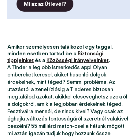
Mi az az Útlevél?
Amikor személyesen találkozol egy taggal,
minden esetben tartsd be a
Biztonsági
tippjeinket
és a
Közösségi irányelveinket
.
A Tinder a legjobb ismerkedős app! Olyan
embereket keresel, akiket hasonló dolgok
érdekelnek, mint téged? Semmi probléma! Az
utazástól a zenei ízlésig a Tinderen biztosan
megtalálod azokat, akikkel elcseveghetsz azokról
a dolgokról, amik a legjobban érdekelnek téged.
Fesztiválra mennél, de nincs kivel? Vagy csak az
éghajlatváltozás fontosságáról szeretnél valakivel
beszélni? 55 milliárd match-csel a hátunk mögött
mi aztán igazán tudjuk hogy hozzunk össze