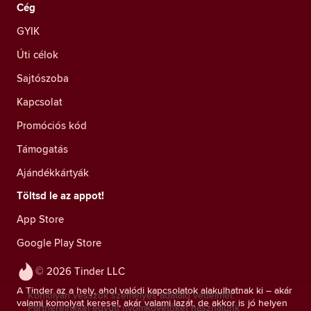
Cég
GYIK
Úti célok
Sajtószoba
Kapcsolat
Promóciós kód
Támogatás
Ajándékkártyák
Töltsd le az appot!
App Store
Google Play Store
© 2026 Tinder LLC
A Tinder az a hely, ahol valódi kapcsolatok alakulhatnak ki – akár
Komolyan vesszük személyes adataid védelmét.
valami komolyat keresel, akár valami lazát, de akkor is jó helyen
Partnereinkkel együtt nyomkövetőket használunk