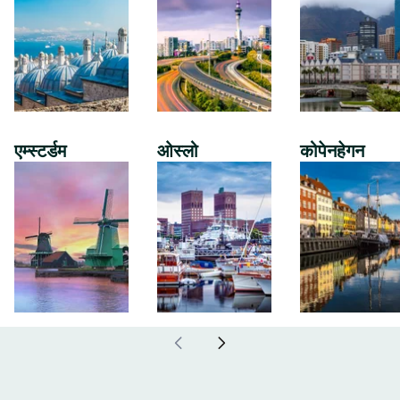
एम्स्टर्डम
ओस्लो
कोपेनहेगन