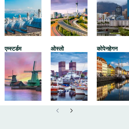
एम्स्टर्डम
ओस्लो
कोपेनहेगन