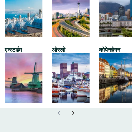
एम्स्टर्डम
ओस्लो
कोपेनहेगन