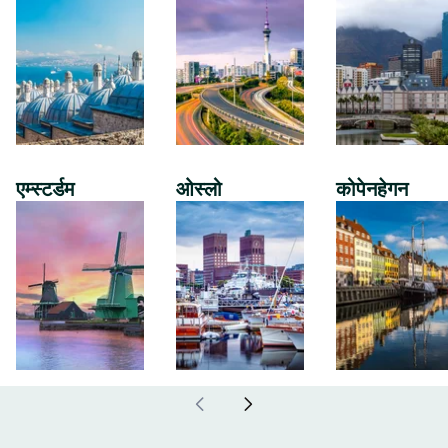
एम्स्टर्डम
ओस्लो
कोपेनहेगन