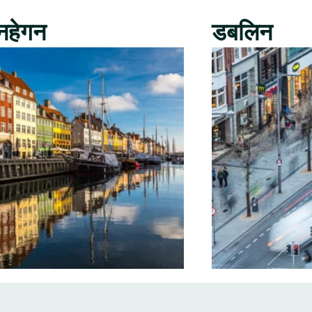
नहेगन
डबलिन