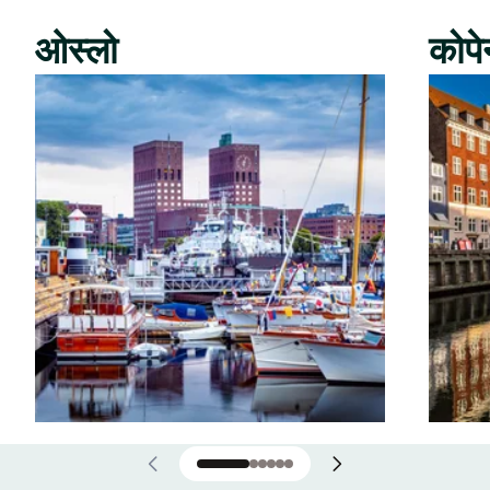
ओस्लो
कोपे