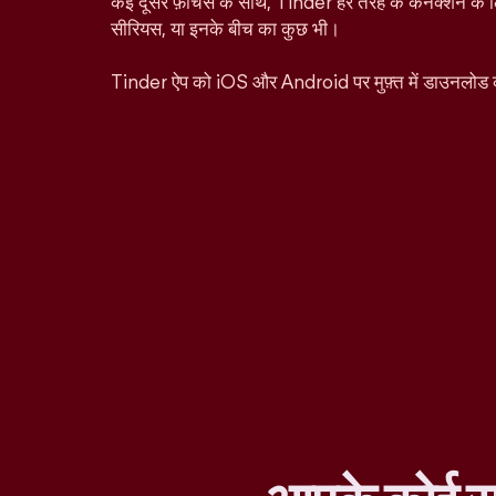
कई दूसरे फ़ीचर्स के साथ, Tinder हर तरह के कनेक्शन के ल
सीरियस, या इनके बीच का कुछ भी।
Tinder ऐप को iOS और Android पर मुफ़्त में डाउनलोड 