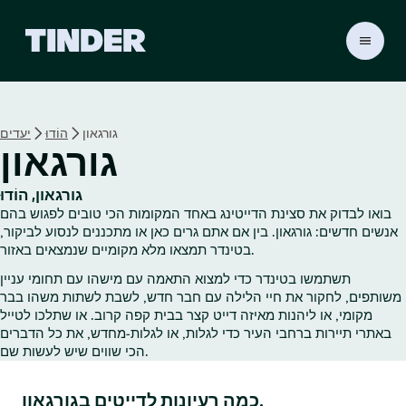
ד
ף
ה
ב
י
גורגאון
הוֹדוּ
יעדים
ת
גורגאון
ש
ל
ט
גורגאון, הוֹדוּ
י
בואו לבדוק את סצינת הדייטינג באחד המקומות הכי טובים לפגוש בהם
נ
אנשים חדשים: גורגאון. בין אם אתם גרים כאן או מתכננים לנסוע לביקור,
ד
בטינדר תמצאו מלא מקומיים שנמצאים באזור.
ר
תשתמשו בטינדר כדי למצוא התאמה עם מישהו עם תחומי עניין
משותפים, לחקור את חיי הלילה עם חבר חדש, לשבת לשתות משהו בבר
מקומי, או ליהנות מאיזה דייט קצר בבית קפה קרוב. או שתלכו לטייל
באתרי תיירות ברחבי העיר כדי לגלות, או לגלות‑מחדש, את כל הדברים
הכי שווים שיש לעשות שם.
כמה רעיונות לדייטים בגורגאון.