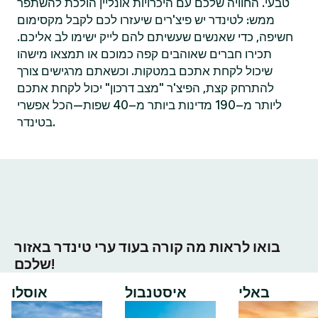
טבעי. החוויה שלכם עם היכרויות אונליין הולכת להשתפר
ממש: לטינדר יש פיצ'רים שיעזרו לכם לקבל מקסימום
חשיפה, כדי שאנשים שעשיתם להם לייק ישימו לב אליכם.
תכירו חברים שאוהבים קפה כמוכם או תמצאו מישהו
שיכול לקחת אתכם במטקות. וכשאתם מרגישים צורך
להתרחק קצת, הפיצ'ר "מצב דרכון" יכול לקחת אתכם
ליותר מ–190 מדינות ביותר מ–40 שפות—הכל אפשרי
בטינדר.
בואו לראות מה קורה בעוד ערי טינדר באזור
שלכם!
באלי
איסטנבול
אוסלו