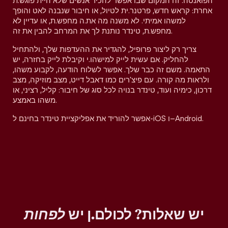
הפואנטה. זה המקום שבו אפשר להכיר אנשים שלא היית פוגש.ת
אחרת: קראש חדש, פרטנר.ית לטיול, או חיבור שנבנה לאט והופך
למשהו אמיתי. לא משנה מה את.ה מחפש.ת, או עדיין לא
מחפש.ת, טינדר נותנת לך את המרחב להבין את זה.
צריך רק ליצור פרופיל, להגדיר את ההעדפות שלך, ולהתחיל
להחליק. אם עשית לייק למישהו.י וקיבלת לייק בחזרה, יש
התאמה. משם זה כבר שלך. אפשר לשלוח הודעה, לקבוע משהו,
ולראות מה קורה. עם פיצ'רים כמו דאבל דייט, מצב מוזיקה, מצב
דרכון, כימיה ועוד, טינדר בנויה לכל סוג של חיבור: קליל, רציני, או
משהו באמצע.
אפשר להוריד את אפליקציית טינדר בחינם ל-iOS ו–Android.
יש שאלות? לכולם.ן יש
לפחות