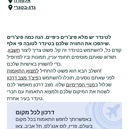
אלפוז'ה
גדג-בטגרי
לטינדר יש מלא פיצ'רים כיפיים. הנה כמה פיצ'רים
שיהפכו את החוויה שלכם בטינדר לטובה פי אלף.
קודם כל, להשתמש בטינדר זה קל. פשוט צריך ליצור
חשבון
.
תוודאו שאתם מוסיפים תחומי עניין, תמונות וביו לפרופיל
כדי להשוויץ באישיות שלכם.
!
השלב הבא הוא פשוט להתחיל
למצוא התאמות
לפני שאתם נוסעים, תוכלו להשתמש ב
פיצ'ר מצב דרכון
שכלול ב
מנויי הפרימיום
שלנו. מצב דרכון מאפשר לכם
לשנות את המיקום שלכם ולמצוא התאמות עם חברי
טינדר בעיר אחרת.
דרכון לכל מקום
באפשרותך לחפש התאמות בכל מקום
בעולם. פריז, לוס אנג'לס, תל אביב. צאו