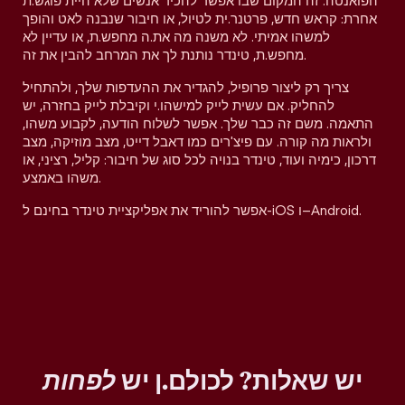
הפואנטה. זה המקום שבו אפשר להכיר אנשים שלא היית פוגש.ת
אחרת: קראש חדש, פרטנר.ית לטיול, או חיבור שנבנה לאט והופך
למשהו אמיתי. לא משנה מה את.ה מחפש.ת, או עדיין לא
מחפש.ת, טינדר נותנת לך את המרחב להבין את זה.
צריך רק ליצור פרופיל, להגדיר את ההעדפות שלך, ולהתחיל
להחליק. אם עשית לייק למישהו.י וקיבלת לייק בחזרה, יש
התאמה. משם זה כבר שלך. אפשר לשלוח הודעה, לקבוע משהו,
ולראות מה קורה. עם פיצ'רים כמו דאבל דייט, מצב מוזיקה, מצב
דרכון, כימיה ועוד, טינדר בנויה לכל סוג של חיבור: קליל, רציני, או
משהו באמצע.
אפשר להוריד את אפליקציית טינדר בחינם ל-iOS ו–Android.
יש שאלות? לכולם.ן יש
לפחות