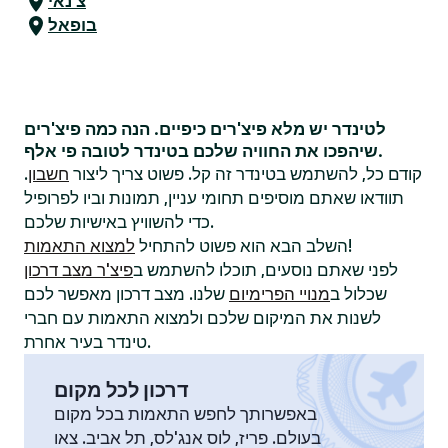
צ'נאי
בופאל
לטינדר יש מלא פיצ'רים כיפיים. הנה כמה פיצ'רים
שיהפכו את החוויה שלכם בטינדר לטובה פי אלף.
קודם כל, להשתמש בטינדר זה קל. פשוט צריך ליצור
חשבון
.
תוודאו שאתם מוסיפים תחומי עניין, תמונות וביו לפרופיל
כדי להשוויץ באישיות שלכם.
!
השלב הבא הוא פשוט להתחיל
למצוא התאמות
לפני שאתם נוסעים, תוכלו להשתמש ב
פיצ'ר מצב דרכון
שכלול ב
מנויי הפרימיום
שלנו. מצב דרכון מאפשר לכם
לשנות את המיקום שלכם ולמצוא התאמות עם חברי
טינדר בעיר אחרת.
דרכון לכל מקום
באפשרותך לחפש התאמות בכל מקום
בעולם. פריז, לוס אנג'לס, תל אביב. צאו