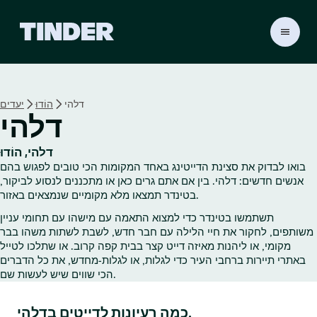
ד
ף
ה
ב
י
דלהי
הוֹדוּ
יעדים
ת
דלהי
ש
ל
ט
דלהי, הוֹדוּ
י
בואו לבדוק את סצינת הדייטינג באחד המקומות הכי טובים לפגוש בהם
נ
אנשים חדשים: דלהי. בין אם אתם גרים כאן או מתכננים לנסוע לביקור,
ד
בטינדר תמצאו מלא מקומיים שנמצאים באזור.
ר
תשתמשו בטינדר כדי למצוא התאמה עם מישהו עם תחומי עניין
משותפים, לחקור את חיי הלילה עם חבר חדש, לשבת לשתות משהו בבר
מקומי, או ליהנות מאיזה דייט קצר בבית קפה קרוב. או שתלכו לטייל
באתרי תיירות ברחבי העיר כדי לגלות, או לגלות‑מחדש, את כל הדברים
הכי שווים שיש לעשות שם.
כמה רעיונות לדייטים בדלהי.