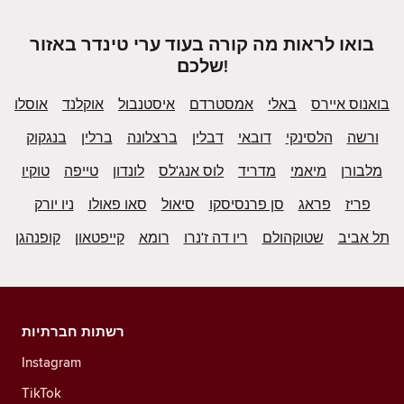
בואו לראות מה קורה בעוד ערי טינדר באזור
שלכם!
בואנוס איירס
באלי
אמסטרדם
איסטנבול
אוקלנד
אוסלו
ורשה
הלסינקי
דובאי
דבלין
ברצלונה
ברלין
בנגקוק
מלבורן
מיאמי
מדריד
לוס אנג'לס
לונדון
טייפה
טוקיו
פריז
פראג
סן פרנסיסקו
סיאול
סאו פאולו
ניו יורק
תל אביב
שטוקהולם
ריו דה ז'נרו
רומא
קייפטאון
קופנהגן
רשתות חברתיות
Instagram
TikTok