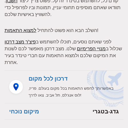
קודם כל, להשתמש בטינדר זה קל. פשוט צריך ליצור
חשבון
.
תוודאו שאתם מוסיפים תחומי עניין, תמונות וביו לפרופיל כדי
להשוויץ באישיות שלכם.
!
השלב הבא הוא פשוט להתחיל
למצוא התאמות
לפני שאתם נוסעים, תוכלו להשתמש ב
פיצ'ר מצב דרכון
שכלול ב
מנויי הפרימיום
שלנו. מצב דרכון מאפשר לכם לשנות
את המיקום שלכם ולמצוא התאמות עם חברי טינדר בעיר
אחרת.
דרכון לכל מקום
באפשרותך לחפש התאמות בכל מקום בעולם. פריז,
לוס אנג'לס, תל אביב. צאו לדרך!
גדג-בטגרי
מיקום נוכחי