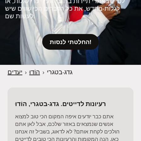
לטייל באתרי תיירות ברחבי העיר כדי לגלות, או
לגלות‑מחדש, את כל הדברים הכי שווים שיש
לעשות שם.
החלטתי לנסות!
גדג-בטגרי
›
הוֹדוּ
›
יעדים
רעיונות לדייטים. גדג-בטגרי, הוֹדוּ
אתם כבר יודעים איפה המקום הכי טוב למצוא
אנשים שנמצאים באזור שלכם, אבל לאן אתם
הולכים לקחת אותם? לא לדאוג, בשביל זה אנחנו
כאן. הנה המקומות והרעיונות הכי טובים לדייטים