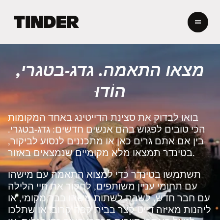
ד
ף
ה
ב
י
מצאו התאמה. גדג-בטגרי,
ת
ש
הוֹדוּ
ל
ט
י
בואו לבדוק את סצינת הדייטינג באחד המקומות
נ
הכי טובים לפגוש בהם אנשים חדשים: גדג-בטגרי.
ד
בין אם אתם גרים כאן או מתכננים לנסוע לביקור,
ר
בטינדר תמצאו מלא מקומיים שנמצאים באזור.
תשתמשו בטינדר כדי למצוא התאמה עם מישהו
עם תחומי עניין משותפים, לחקור את חיי הלילה
עם חבר חדש, לשבת לשתות משהו בבר מקומי, או
ליהנות מאיזה דייט קצר בבית קפה קרוב. או שתלכו