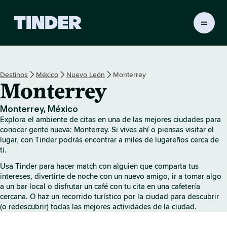
I
n
i
c
i
Destinos
México
Nuevo León
Monterrey
o
Monterrey
d
e
T
Monterrey, México
i
Explora el ambiente de citas en una de las mejores ciudades para
n
conocer gente nueva: Monterrey. Si vives ahí o piensas visitar el
d
lugar, con Tinder podrás encontrar a miles de lugareños cerca de
ti.
e
r
Usa Tinder para hacer match con alguien que comparta tus
intereses, divertirte de noche con un nuevo amigo, ir a tomar algo
a un bar local o disfrutar un café con tu cita en una cafetería
cercana. O haz un recorrido turístico por la ciudad para descubrir
(o redescubrir) todas las mejores actividades de la ciudad.